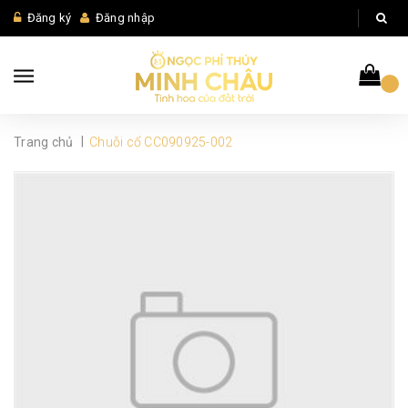
Đăng ký
Đăng nhập
|
Trang chủ
Chuỗi cổ CC090925-002