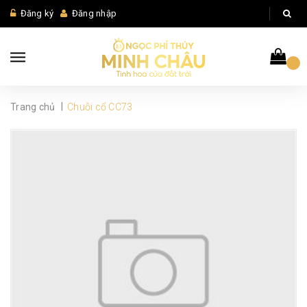
Đăng ký
Đăng nhập
|
Trang chủ
Chuỗi cổ CC73