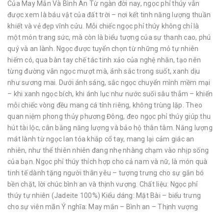
Của May Mắn Và Bình An Từ ngàn đời nay, ngọc phỉ thúy vẫn
được xem là báu vật của đất trời – nơi kết tinh năng lượng thuần
khiết và vẻ đẹp vĩnh cửu. Mỗi chiếc ngọc phỉ thúy không chỉ là
một món trang sức, mà còn là biểu tượng của sự thanh cao, phú
quý và an lành. Ngọc được tuyển chọn từ những mỏ tự nhiên
hiếm có, qua bàn tay chế tác tinh xảo của nghệ nhân, tạo nên
từng đường vân ngọc mượt mà, ánh sắc trong suốt, xanh dịu
như sương mai. Dưới ánh sáng, sắc ngọc chuyển mình mềm mại
– khi xanh ngọc bích, khi ánh lục như nước suối sâu thẳm – khiến
mỗi chiếc vòng đều mang cá tính riêng, không trùng lặp. Theo
quan niệm phong thủy phương Đông, đeo ngọc phỉ thúy giúp thu
hút tài lộc, cân bằng năng lượng và bảo hộ thân tâm. Năng lượng
mát lành từ ngọc lan tỏa khắp cổ tay, mang lại cảm giác an
nhiên, như thể thiên nhiên đang nhẹ nhàng chạm vào nhịp sống
của bạn. Ngọc phỉ thúy thích hợp cho cả nam và nữ, là món quà
tinh tế dành tặng người thân yêu – tượng trưng cho sự gắn bó
bền chặt, lời chúc bình an và thịnh vượng. Chất liệu: Ngọc phỉ
thúy tự nhiên (Jadeite 100%) Kiểu dáng: Mặt Bài – biểu trưng
cho sự viên mãn Ý nghĩa: May mắn – Bình an – Thịnh vượng