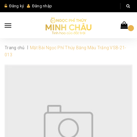
Đăng ký
Đăng nhập
|
Trang chủ
Mặt Bài Ngọc Phỉ Thúy Băng Màu Trắng VSB-21-
013