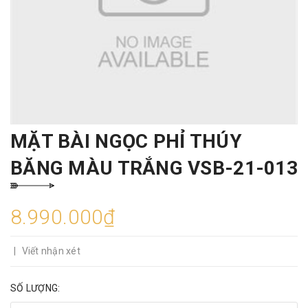
MẶT BÀI NGỌC PHỈ THÚY
BĂNG MÀU TRẮNG VSB-21-013
8.990.000₫
|
Viết nhận xét
SỐ LƯỢNG: