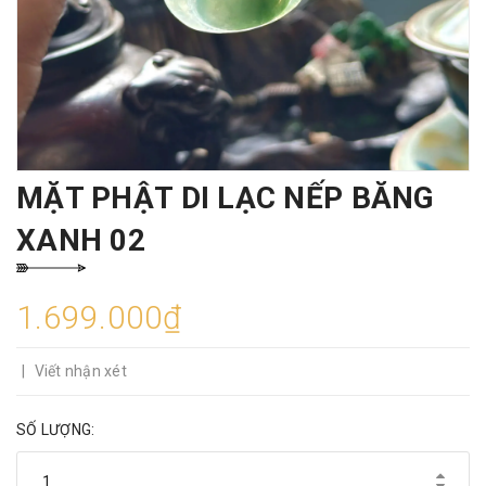
MẶT PHẬT DI LẠC NẾP BĂNG
XANH 02
1.699.000₫
|
Viết nhận xét
SỐ LƯỢNG: