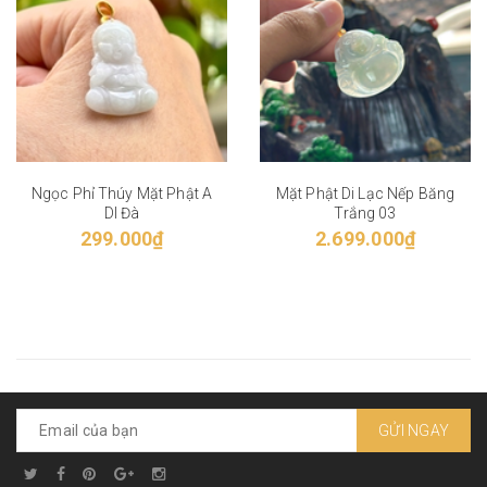
Ngọc Phỉ Thúy Mặt Phật A
Mặt Phật Di Lạc Nếp Băng
DI Đà
Trắng 03
299.000₫
2.699.000₫
GỬI NGAY