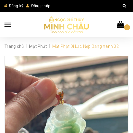
Đăng ký
Đăng nhập
|
|
Trang chủ
Mặt Phật
Mặt Phật Di Lạc Nếp Băng Xanh 02