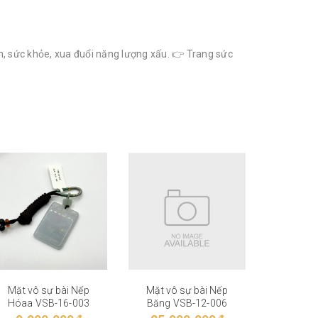
n, sức khỏe, xua đuổi năng lượng xấu. 👉 Trang sức
Mặt vô sự bài Nếp
Mặt vô sự bài Nếp
Mặt vô
Hóaa VSB-16-003
Băng VSB-12-006
Băng Keo