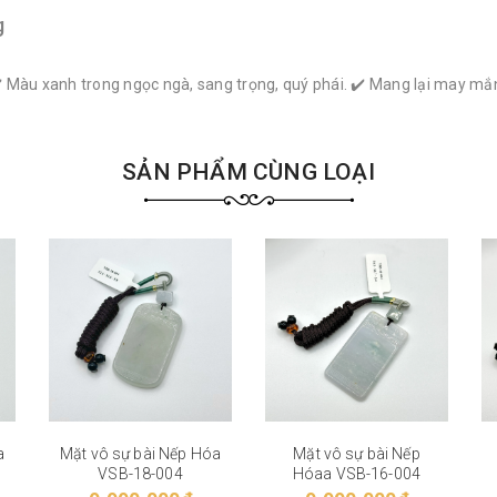
g
 ✔️ Màu xanh trong ngọc ngà, sang trọng, quý phái. ✔️ Mang lại may mắ
SẢN PHẨM CÙNG LOẠI
a
Mặt vô sự bài Nếp Hóa
Mặt vô sự bài Nếp
VSB-18-004
Hóaa VSB-16-004