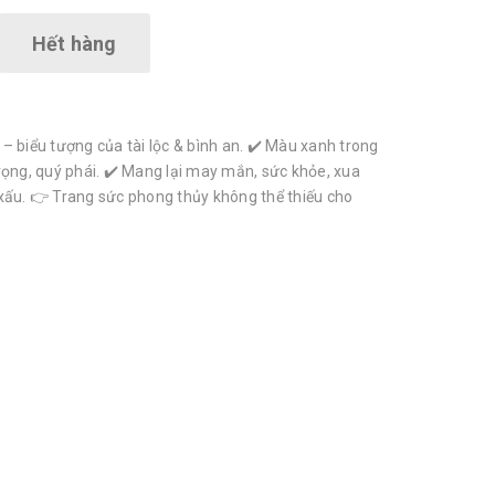
Hết hàng
– biểu tượng của tài lộc & bình an. ✔️ Màu xanh trong
rọng, quý phái. ✔️ Mang lại may mắn, sức khỏe, xua
xấu. 👉 Trang sức phong thủy không thể thiếu cho