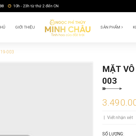
88
10h - 23h từ thứ 2 đến CN
CHỦ
GIỚI THIỆU
SẢN PHẨM
K
-19-003
MẶT VÔ 
003
3.490.0
|
Viết nhận xét
SỐ LƯỢNG: