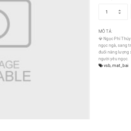
MÔ TẢ:
💎 Ngọc Phỉ Thúy 
ngọc ngà, sang t
đuổi năng lượng 
người yêu ngọc.
vsb
,
mat_bai