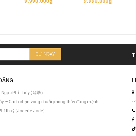
9.990.000₫
9.990.000₫
GỬI NGAY
T
 ĐĂNG
L
n Ngọc Phỉ Thúy (翡翠）
ủy – Cách chọn vòng chuỗi phong thủy đúng mệnh
hỉ thuý (Jadeite Jade)