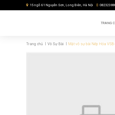
15 ngõ 61 Nguyễn Sơn, Long Biên, Hà Nội
08232388
TRANG 
|
|
Trang chủ
Vô Sự Bài
Mặt vô sự bài Nếp Hóa VSB