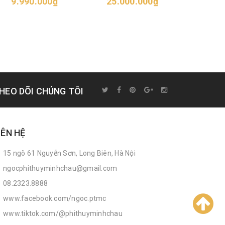
9.990.000₫
25.000.000₫
19.9
HEO DÕI CHÚNG TÔI
IÊN HỆ
15 ngõ 61 Nguyễn Sơn, Long Biên, Hà Nội
ngocphithuyminhchau@gmail.com
08.2323.8888
www.facebook.com/ngoc.ptmc
www.tiktok.com/@phithuyminhchau