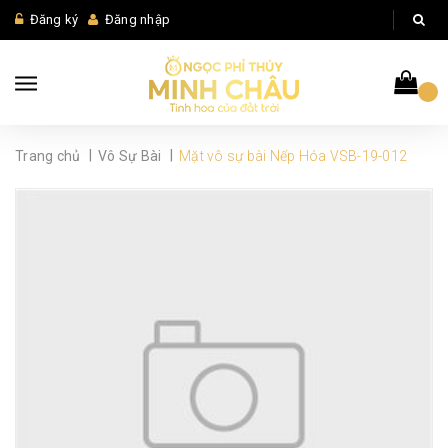
Đăng ký
Đăng nhập
|
|
Trang chủ
Vô Sự Bài
Mặt vô sự bài Nếp Hóa VSB-19-012