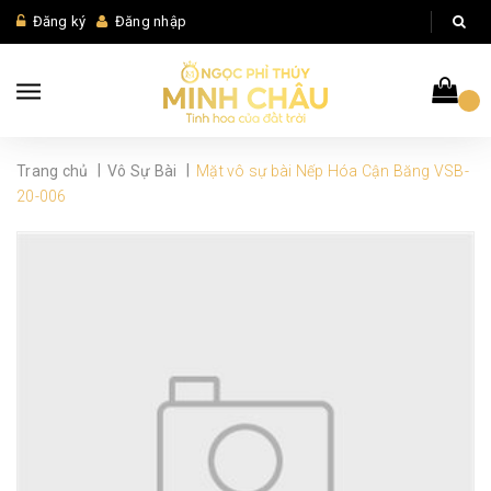
Đăng ký
Đăng nhập
|
|
Trang chủ
Vô Sự Bài
Mặt vô sự bài Nếp Hóa Cận Băng VSB-
20-006