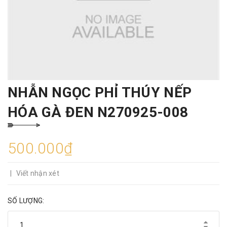
NHẪN NGỌC PHỈ THÚY NẾP
HÓA GÀ ĐEN N270925-008
500.000₫
|
Viết nhận xét
SỐ LƯỢNG: