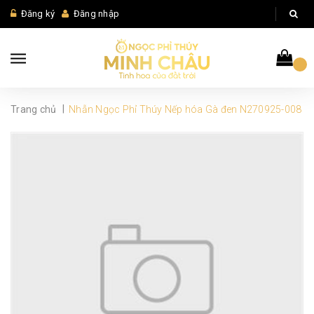
Đăng ký
Đăng nhập
|
Trang chủ
Nhẫn Ngọc Phỉ Thúy Nếp hóa Gà đen N270925-008