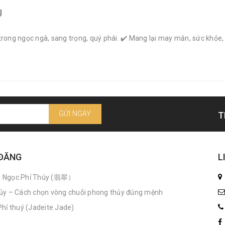
g
trong ngọc ngà, sang trọng, quý phái. ✔️ Mang lại may mắn, sức khỏe
GỬI NGAY
T
 ĐĂNG
L
n Ngọc Phỉ Thúy (翡翠）
ủy – Cách chọn vòng chuỗi phong thủy đúng mệnh
hỉ thuý (Jadeite Jade)