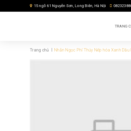
15 ngõ 61 Nguyễn Sơn, Long Biên, Hà Nội
08232388
TRANG 
|
Trang chủ
Nhẫn Ngọc Phỉ Thúy Nếp hóa Xanh Dầu