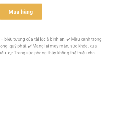
Mua hàng
– biểu tượng của tài lộc & bình an. ✔️ Màu xanh trong
rọng, quý phái. ✔️ Mang lại may mắn, sức khỏe, xua
xấu. 👉 Trang sức phong thủy không thể thiếu cho