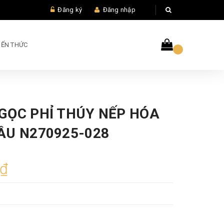
Đăng ký
Đăng nhập
IẾN THỨC
GỌC PHỈ THÚY NẾP HÓA
ẦU N270925-028
0₫