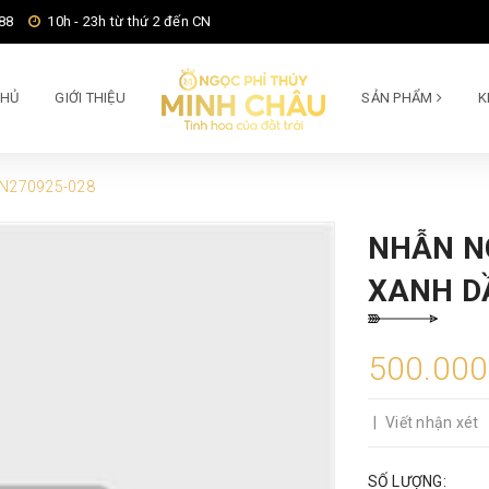
88
10h - 23h từ thứ 2 đến CN
CHỦ
GIỚI THIỆU
SẢN PHẨM
K
 N270925-028
NHẪN N
XANH D
500.00
|
Viết nhận xét
SỐ LƯỢNG: