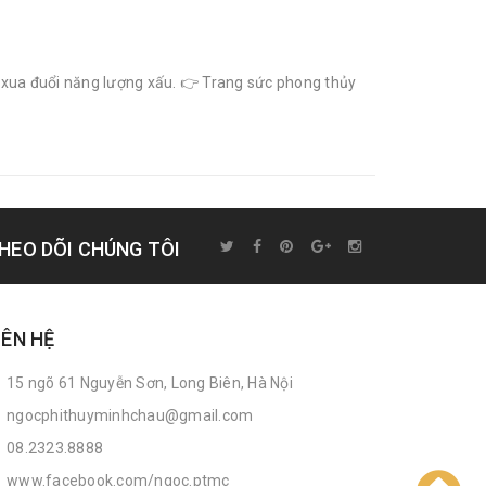
, xua đuổi năng lượng xấu. 👉 Trang sức phong thủy
HEO DÕI CHÚNG TÔI
IÊN HỆ
15 ngõ 61 Nguyễn Sơn, Long Biên, Hà Nội
ngocphithuyminhchau@gmail.com
08.2323.8888
www.facebook.com/ngoc.ptmc