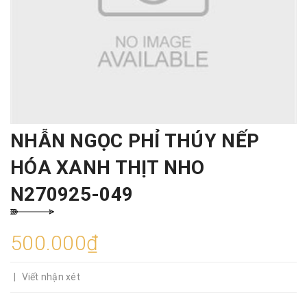
NHẪN NGỌC PHỈ THÚY NẾP
HÓA XANH THỊT NHO
N270925-049
500.000₫
|
Viết nhận xét