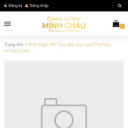
Đăng ký
Đăng nhập
|
Trang chủ
Nhẫn Ngọc Phỉ Thúy Nếp hóa Xanh Thịt Nho
N270925-049