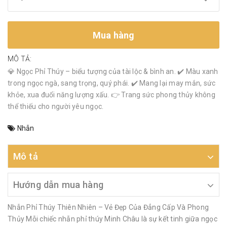
Mua hàng
MÔ TẢ:
💎 Ngọc Phỉ Thúy – biểu tượng của tài lộc & bình an. ✔️ Màu xanh
trong ngọc ngà, sang trọng, quý phái. ✔️ Mang lại may mắn, sức
khỏe, xua đuổi năng lượng xấu. 👉 Trang sức phong thủy không
thể thiếu cho người yêu ngọc.
Nhẫn
Mô tả
Hướng dẫn mua hàng
Nhẫn Phỉ Thúy Thiên Nhiên – Vẻ Đẹp Của Đẳng Cấp Và Phong
Thủy Mỗi chiếc nhẫn phỉ thúy Minh Châu là sự kết tinh giữa ngọc