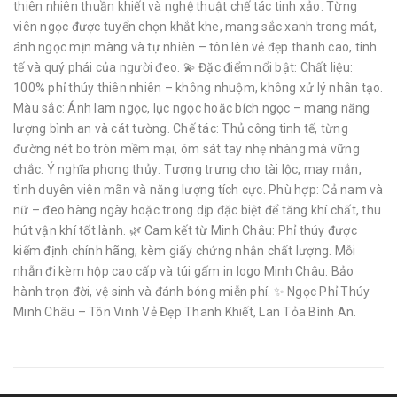
thiên nhiên thuần khiết và nghệ thuật chế tác tinh xảo. Từng
viên ngọc được tuyển chọn khắt khe, mang sắc xanh trong mát,
ánh ngọc mịn màng và tự nhiên – tôn lên vẻ đẹp thanh cao, tinh
tế và quý phái của người đeo. 💫 Đặc điểm nổi bật: Chất liệu:
100% phỉ thúy thiên nhiên – không nhuộm, không xử lý nhân tạo.
Màu sắc: Ánh lam ngọc, lục ngọc hoặc bích ngọc – mang năng
lượng bình an và cát tường. Chế tác: Thủ công tinh tế, từng
đường nét bo tròn mềm mại, ôm sát tay nhẹ nhàng mà vững
chắc. Ý nghĩa phong thủy: Tượng trưng cho tài lộc, may mắn,
tình duyên viên mãn và năng lượng tích cực. Phù hợp: Cả nam và
nữ – đeo hàng ngày hoặc trong dịp đặc biệt để tăng khí chất, thu
hút vận khí tốt lành. 🌿 Cam kết từ Minh Châu: Phỉ thúy được
kiểm định chính hãng, kèm giấy chứng nhận chất lượng. Mỗi
nhẫn đi kèm hộp cao cấp và túi gấm in logo Minh Châu. Bảo
hành trọn đời, vệ sinh và đánh bóng miễn phí. ✨ Ngọc Phỉ Thúy
Minh Châu – Tôn Vinh Vẻ Đẹp Thanh Khiết, Lan Tỏa Bình An.