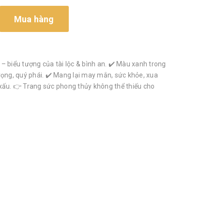
Mua hàng
– biểu tượng của tài lộc & bình an. ✔️ Màu xanh trong
rọng, quý phái. ✔️ Mang lại may mắn, sức khỏe, xua
xấu. 👉 Trang sức phong thủy không thể thiếu cho