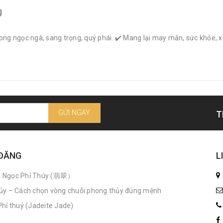
g
rong ngọc ngà, sang trọng, quý phái. ✔️ Mang lại may mắn, sức khỏe, 
GỬI NGAY
T
 ĐĂNG
L
n Ngọc Phỉ Thúy (翡翠）
ủy – Cách chọn vòng chuỗi phong thủy đúng mệnh
hỉ thuý (Jadeite Jade)