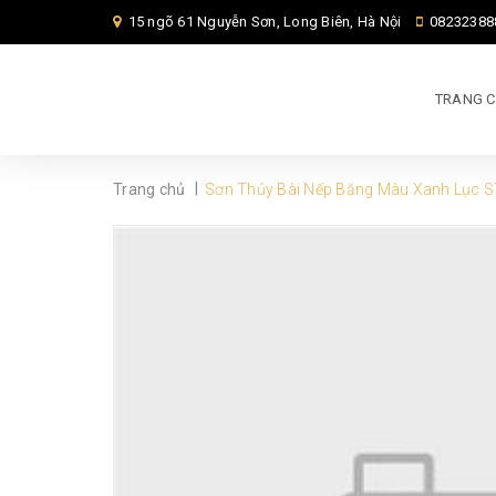
15 ngõ 61 Nguyễn Sơn, Long Biên, Hà Nội
08232388
TRANG 
|
Trang chủ
Sơn Thủy Bài Nếp Băng Màu Xanh Lục 