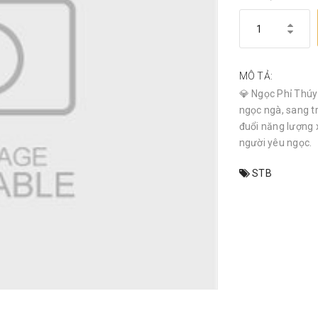
MÔ TẢ:
💎 Ngọc Phỉ Thúy 
ngọc ngà, sang t
đuổi năng lượng 
người yêu ngọc.
STB