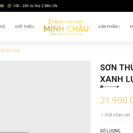
88
10h - 23h từ thứ 2 đến CN
CHỦ
GIỚI THIỆU
SẢN PHẨM
K
STB-05-008
SƠN TH
XANH L
21.990.
|
Viết nhận xét
SỐ LƯỢNG: