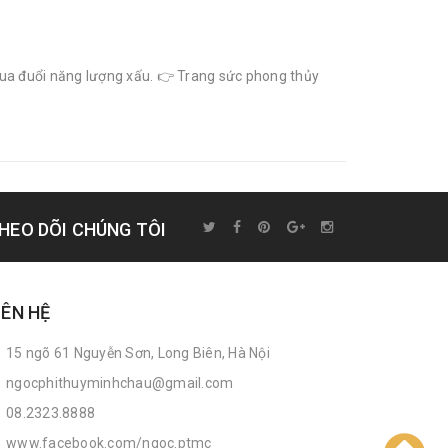
xua đuổi năng lượng xấu. 👉 Trang sức phong thủy
HEO DÕI CHÚNG TÔI
IÊN HỆ
15 ngõ 61 Nguyễn Sơn, Long Biên, Hà Nội
ngocphithuyminhchau@gmail.com
08.2323.8888
www.facebook.com/ngoc.ptmc