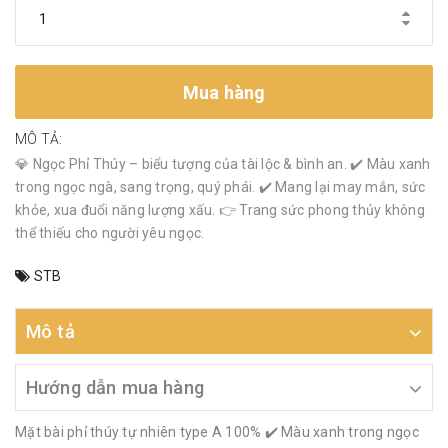
Mua hàng
MÔ TẢ:
💎 Ngọc Phỉ Thúy – biểu tượng của tài lộc & bình an. ✔️ Màu xanh
trong ngọc ngà, sang trọng, quý phái. ✔️ Mang lại may mắn, sức
khỏe, xua đuổi năng lượng xấu. 👉 Trang sức phong thủy không
thể thiếu cho người yêu ngọc.
STB
Mô tả
Hướng dẫn mua hàng
Mặt bài phỉ thúy tự nhiên type A 100% ✔️ Màu xanh trong ngọc