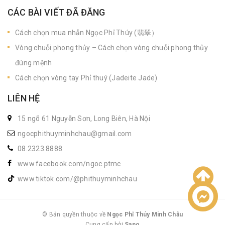
CÁC BÀI VIẾT ĐÃ ĐĂNG
Cách chọn mua nhẫn Ngọc Phỉ Thúy (翡翠）
Vòng chuỗi phong thủy – Cách chọn vòng chuỗi phong thủy
đúng mệnh
Cách chọn vòng tay Phỉ thuý (Jadeite Jade)
LIÊN HỆ
15 ngõ 61 Nguyễn Sơn, Long Biên, Hà Nội
ngocphithuyminhchau@gmail.com
08.2323.8888
www.facebook.com/ngoc.ptmc
www.tiktok.com/@phithuyminhchau
Liên hệ
© Bản quyền thuộc về
Ngọc Phỉ Thúy Minh Châu
Cung cấp bởi
|
Sapo