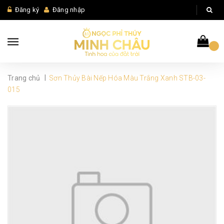
Đăng ký
Đăng nhập
|
Trang chủ
Sơn Thủy Bài Nếp Hóa Màu Trắng Xanh STB-03-
015