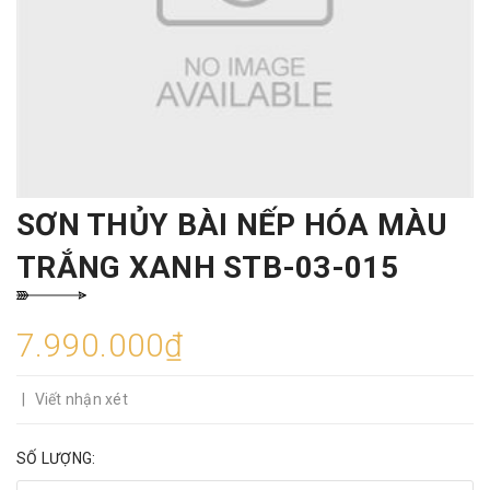
SƠN THỦY BÀI NẾP HÓA MÀU
TRẮNG XANH STB-03-015
7.990.000₫
|
Viết nhận xét
SỐ LƯỢNG: