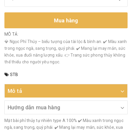
Mua hàng
MÔ TẢ:
💎 Ngọc Phỉ Thúy – biểu tượng của tài lộc & bình an. ✔️ Màu xanh
trong ngọc ngà, sang trọng, quý phái. ✔️ Mang lại may mắn, sức
khỏe, xua đuổi năng lượng xấu. 👉 Trang sức phong thủy không
thể thiếu cho người yêu ngọc.
STB
Mô tả
Hướng dẫn mua hàng
Mặt bài phỉ thúy tự nhiên type A 100% ✔️ Màu xanh trong ngọc
ngà, sang trọng, quý phái. ✔️ Mang lại may mắn, sức khỏe, xua