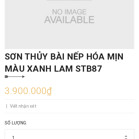
SƠN THỦY BÀI NẾP HÓA MỊN
MÀU XANH LAM STB87
3.900.000₫
|
Viết nhận xét
SỐ LƯỢNG: