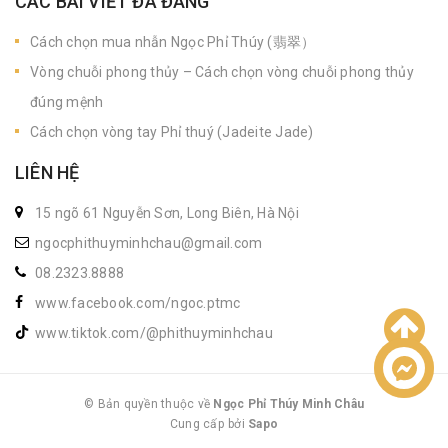
CÁC BÀI VIẾT ĐÃ ĐĂNG
Cách chọn mua nhẫn Ngọc Phỉ Thúy (翡翠）
Vòng chuỗi phong thủy – Cách chọn vòng chuỗi phong thủy
đúng mệnh
Cách chọn vòng tay Phỉ thuý (Jadeite Jade)
LIÊN HỆ
15 ngõ 61 Nguyễn Sơn, Long Biên, Hà Nội
ngocphithuyminhchau@gmail.com
08.2323.8888
www.facebook.com/ngoc.ptmc
www.tiktok.com/@phithuyminhchau
Liên hệ
© Bản quyền thuộc về
Ngọc Phỉ Thúy Minh Châu
Cung cấp bởi
|
Sapo