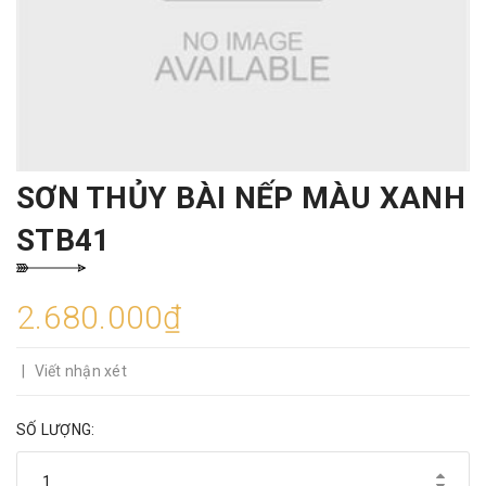
SƠN THỦY BÀI NẾP MÀU XANH
STB41
2.680.000₫
|
Viết nhận xét
SỐ LƯỢNG: