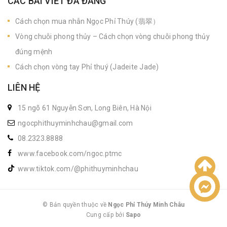
CÁC BÀI VIẾT ĐÃ ĐĂNG
Cách chọn mua nhẫn Ngọc Phỉ Thúy (翡翠）
Vòng chuỗi phong thủy – Cách chọn vòng chuỗi phong thủy
đúng mệnh
Cách chọn vòng tay Phỉ thuý (Jadeite Jade)
LIÊN HỆ
15 ngõ 61 Nguyễn Sơn, Long Biên, Hà Nội
ngocphithuyminhchau@gmail.com
08.2323.8888
www.facebook.com/ngoc.ptmc
www.tiktok.com/@phithuyminhchau
Liên hệ
© Bản quyền thuộc về
Ngọc Phỉ Thúy Minh Châu
Cung cấp bởi
|
Sapo