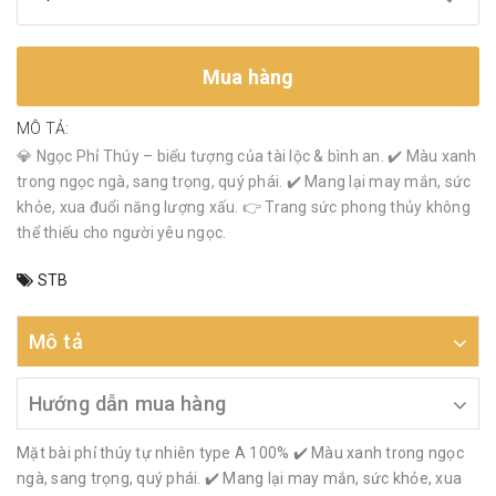
Mua hàng
MÔ TẢ:
💎 Ngọc Phỉ Thúy – biểu tượng của tài lộc & bình an. ✔️ Màu xanh
trong ngọc ngà, sang trọng, quý phái. ✔️ Mang lại may mắn, sức
khỏe, xua đuổi năng lượng xấu. 👉 Trang sức phong thủy không
thể thiếu cho người yêu ngọc.
STB
Mô tả
Hướng dẫn mua hàng
Mặt bài phỉ thúy tự nhiên type A 100% ✔️ Màu xanh trong ngọc
ngà, sang trọng, quý phái. ✔️ Mang lại may mắn, sức khỏe, xua