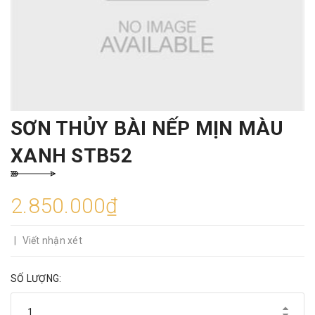
SƠN THỦY BÀI NẾP MỊN MÀU
XANH STB52
2.850.000₫
|
Viết nhận xét
SỐ LƯỢNG: