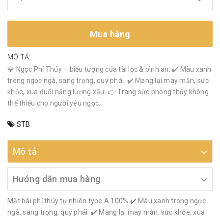
Mua hàng
MÔ TẢ:
💎 Ngọc Phỉ Thúy – biểu tượng của tài lộc & bình an. ✔️ Màu xanh
trong ngọc ngà, sang trọng, quý phái. ✔️ Mang lại may mắn, sức
khỏe, xua đuổi năng lượng xấu. 👉 Trang sức phong thủy không
thể thiếu cho người yêu ngọc.
STB
Mô tả
Hướng dẫn mua hàng
Mặt bài phỉ thúy tự nhiên type A 100% ✔️ Màu xanh trong ngọc
ngà, sang trọng, quý phái. ✔️ Mang lại may mắn, sức khỏe, xua