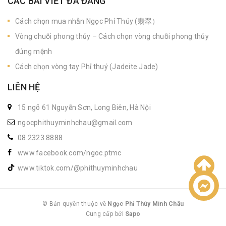
CÁC BÀI VIẾT ĐÃ ĐĂNG
Cách chọn mua nhẫn Ngọc Phỉ Thúy (翡翠）
Vòng chuỗi phong thủy – Cách chọn vòng chuỗi phong thủy
đúng mệnh
Cách chọn vòng tay Phỉ thuý (Jadeite Jade)
LIÊN HỆ
15 ngõ 61 Nguyễn Sơn, Long Biên, Hà Nội
ngocphithuyminhchau@gmail.com
08.2323.8888
www.facebook.com/ngoc.ptmc
www.tiktok.com/@phithuyminhchau
Liên hệ
© Bản quyền thuộc về
Ngọc Phỉ Thúy Minh Châu
Cung cấp bởi
|
Sapo