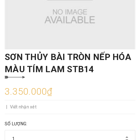
SƠN THỦY BÀI TRÒN NẾP HÓA
MÀU TÍM LAM STB14
3.350.000₫
|
Viết nhận xét
SỐ LƯỢNG: