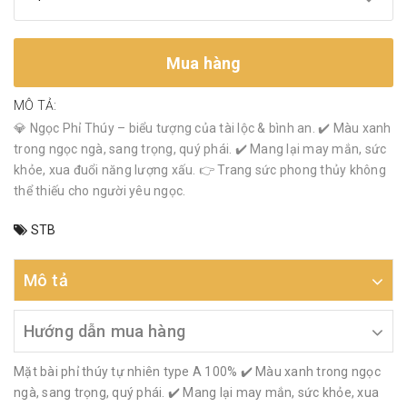
Mua hàng
MÔ TẢ:
💎 Ngọc Phỉ Thúy – biểu tượng của tài lộc & bình an. ✔️ Màu xanh
trong ngọc ngà, sang trọng, quý phái. ✔️ Mang lại may mắn, sức
khỏe, xua đuổi năng lượng xấu. 👉 Trang sức phong thủy không
thể thiếu cho người yêu ngọc.
STB
Mô tả
Hướng dẫn mua hàng
Mặt bài phỉ thúy tự nhiên type A 100% ✔️ Màu xanh trong ngọc
ngà, sang trọng, quý phái. ✔️ Mang lại may mắn, sức khỏe, xua