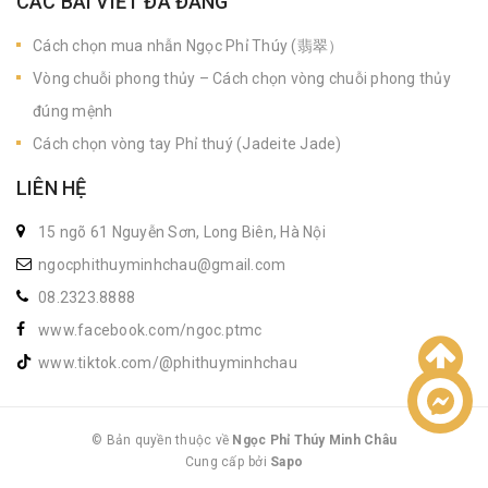
CÁC BÀI VIẾT ĐÃ ĐĂNG
Cách chọn mua nhẫn Ngọc Phỉ Thúy (翡翠）
Vòng chuỗi phong thủy – Cách chọn vòng chuỗi phong thủy
đúng mệnh
Cách chọn vòng tay Phỉ thuý (Jadeite Jade)
LIÊN HỆ
15 ngõ 61 Nguyễn Sơn, Long Biên, Hà Nội
ngocphithuyminhchau@gmail.com
08.2323.8888
www.facebook.com/ngoc.ptmc
www.tiktok.com/@phithuyminhchau
Liên hệ
© Bản quyền thuộc về
Ngọc Phỉ Thúy Minh Châu
Cung cấp bởi
|
Sapo