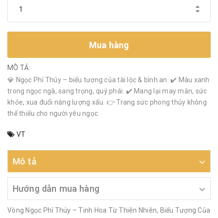
Mua hàng
MÔ TẢ:
💎 Ngọc Phỉ Thúy – biểu tượng của tài lộc & bình an. ✔️ Màu xanh
trong ngọc ngà, sang trọng, quý phái. ✔️ Mang lại may mắn, sức
khỏe, xua đuổi năng lượng xấu. 👉 Trang sức phong thủy không
thể thiếu cho người yêu ngọc.
VT
Mô tả
Hướng dẫn mua hàng
Vòng Ngọc Phỉ Thúy – Tinh Hoa Từ Thiên Nhiên, Biểu Tượng Của