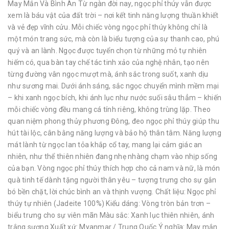
May Mắn Và Bình An Từ ngàn đời nay, ngọc phỉ thúy vẫn được
xem là báu vật của đất trời – nơi kết tinh năng lượng thuần khiết
và vẻ đẹp vĩnh cửu. Mỗi chiếc vòng ngọc phỉ thúy không chỉ là
một món trang sức, mà còn là biểu tượng của sự thanh cao, phú
quý và an lành. Ngọc được tuyển chọn từ những mỏ tự nhiên
hiếm có, qua bàn tay chế tác tinh xảo của nghệ nhân, tạo nên
từng đường vân ngọc mượt mà, ánh sắc trong suốt, xanh dịu
như sương mai. Dưới ánh sáng, sắc ngọc chuyển mình mềm mại
– khi xanh ngọc bích, khi ánh lục như nước suối sâu thẳm – khiến
mỗi chiếc vòng đều mang cá tính riêng, không trùng lặp. Theo
quan niệm phong thủy phương Đông, đeo ngọc phỉ thúy giúp thu
hút tài lộc, cân bằng năng lượng và bảo hộ thân tâm. Năng lượng
mát lành từ ngọc lan tỏa khắp cổ tay, mang lại cảm giác an
nhiên, như thể thiên nhiên đang nhẹ nhàng chạm vào nhịp sống
của bạn. Vòng ngọc phỉ thúy thích hợp cho cả nam và nữ, là món
quà tinh tế dành tặng người thân yêu – tượng trưng cho sự gắn
bó bền chặt, lời chúc bình an và thịnh vượng. Chất liệu: Ngọc phỉ
thúy tự nhiên (Jadeite 100%) Kiểu dáng: Vòng tròn bản trơn –
biểu trưng cho sự viên mãn Màu sắc: Xanh lục thiên nhiên, ánh
trắng sương Xuất xứ: Myanmar / Trung Quốc Ý nghĩa: May mắn