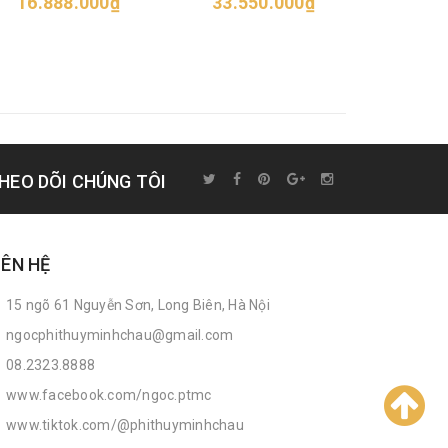
16.888.000₫
33.550.000₫
52.6
HEO DÕI CHÚNG TÔI
IÊN HỆ
15 ngõ 61 Nguyễn Sơn, Long Biên, Hà Nội
ngocphithuyminhchau@gmail.com
08.2323.8888
www.facebook.com/ngoc.ptmc
www.tiktok.com/@phithuyminhchau