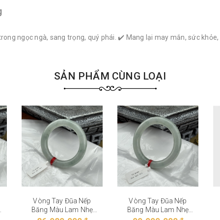
g
trong ngọc ngà, sang trọng, quý phái. ✔️ Mang lại may mắn, sức khỏe
SẢN PHẨM CÙNG LOẠI
Vòng Tay Đũa Nếp
Vòng Tay Đũa Nếp
Băng Màu Lam Nhẹ
Băng Màu Lam Nhẹ
VT-28-002
VT-28-001