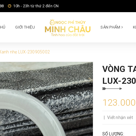
88
10h - 23h từ thứ 2 đến CN
CHỦ
GIỚI THIỆU
SẢN PHẨM
K
 Xanh nhẹ LUX-230905002
VÒNG T
LUX-23
123.000
|
Viết nhận xét
SỐ LƯỢNG: