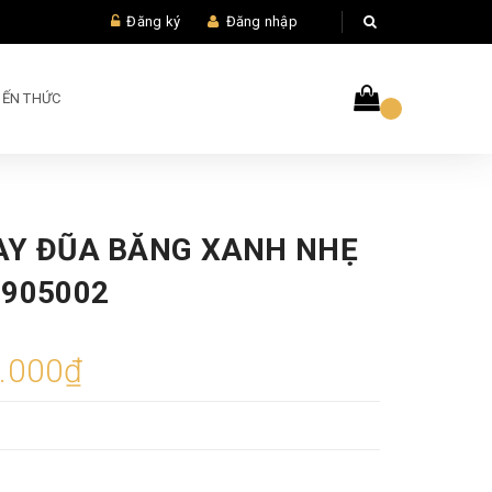
Đăng ký
Đăng nhập
IẾN THỨC
AY ĐŨA BĂNG XANH NHẸ
0905002
.000₫