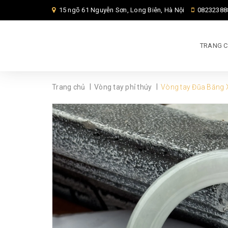
15 ngõ 61 Nguyễn Sơn, Long Biên, Hà Nội
08232388
TRANG 
|
|
Trang chủ
Vòng tay phỉ thúy
Vòng tay Đũa Băng