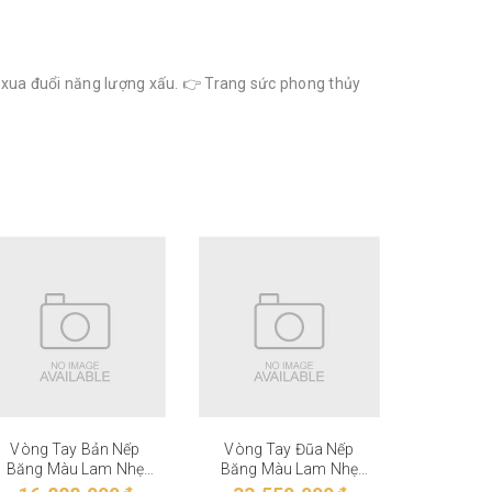
, xua đuổi năng lượng xấu. 👉 Trang sức phong thủy
Vòng Tay Bản Nếp
Vòng Tay Đũa Nếp
Vòng T
Băng Màu Lam Nhẹ
Băng Màu Lam Nhẹ
Băng M
VT-27-006
VT-27-005
VT-