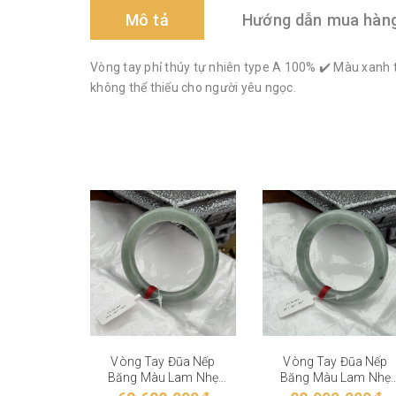
Mô tả
Hướng dẫn mua hàn
Vòng tay phỉ thúy tự nhiên type A 100% ✔️ Màu xanh 
không thể thiếu cho người yêu ngọc.
Vòng Tay Đũa Nếp
Vòng Tay Đũa Nếp
Băng Màu Lam Nhẹ
Băng Màu Lam Nhẹ
VT-28-004
VT-28-003