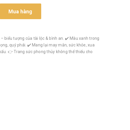
Mua hàng
– biểu tượng của tài lộc & bình an. ✔️ Màu xanh trong
rọng, quý phái. ✔️ Mang lại may mắn, sức khỏe, xua
xấu. 👉 Trang sức phong thủy không thể thiếu cho