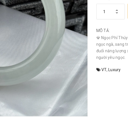
MÔ TẢ:
💎 Ngọc Phỉ Thúy 
ngọc ngà, sang t
đuổi năng lượng 
người yêu ngọc.
VT
,
Luxury