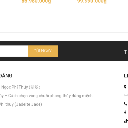
86.980.000₫
99.990.000₫
GỬI NGAY
T
 ĐĂNG
L
n Ngọc Phỉ Thúy (翡翠）
ủy – Cách chọn vòng chuỗi phong thủy đúng mệnh
hỉ thuý (Jadeite Jade)