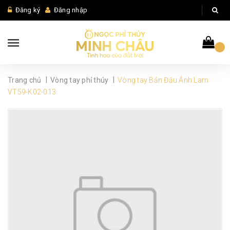
Đăng ký
Đăng nhập
|
|
Trang chủ
Vòng tay phỉ thúy
Vòng tay Bản Đậu Ánh Lam
VT59-K02-013