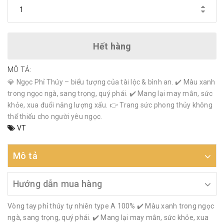
Hết hàng
MÔ TẢ:
💎 Ngọc Phỉ Thúy – biểu tượng của tài lộc & bình an. ✔️ Màu xanh
trong ngọc ngà, sang trọng, quý phái. ✔️ Mang lại may mắn, sức
khỏe, xua đuổi năng lượng xấu. 👉 Trang sức phong thủy không
thể thiếu cho người yêu ngọc.
VT
Mô tả
Hướng dẫn mua hàng
Vòng tay phỉ thúy tự nhiên type A 100% ✔️ Màu xanh trong ngọc
ngà, sang trọng, quý phái. ✔️ Mang lại may mắn, sức khỏe, xua