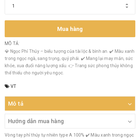
Mua hàng
MÔ TẢ:
💎 Ngọc Phỉ Thúy – biểu tượng của tài lộc & bình an. ✔️ Màu xanh
trong ngọc ngà, sang trọng, quý phái. ✔️ Mang lại may mắn, sức
khỏe, xua đuổi năng lượng xấu. 👉 Trang sức phong thủy không
thể thiếu cho người yêu ngọc.
VT
Mô tả
Hướng dẫn mua hàng
Vòng tay phỉ thúy tự nhiên type A 100% ✔️ Màu xanh trong ngọc