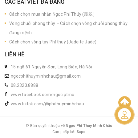
CÁC BÀI VIẾT ĐÃ ĐĂNG
Cách chọn mua nhẫn Ngọc Phỉ Thúy (翡翠）
Vòng chuỗi phong thủy – Cách chọn vòng chuỗi phong thủy
đúng mệnh
Cách chọn vòng tay Phỉ thuý (Jadeite Jade)
LIÊN HỆ
15 ngõ 61 Nguyễn Sơn, Long Biên, Hà Nội
ngocphithuyminhchau@gmail.com
08.2323.8888
www.facebook.com/ngoc.ptmc
www.tiktok.com/@phithuyminhchau
Liên hệ
© Bản quyền thuộc về
Ngọc Phỉ Thúy Minh Châu
Cung cấp bởi
|
Sapo