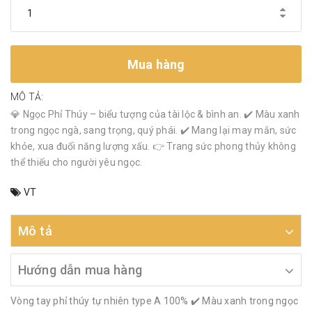
Mua hàng
MÔ TẢ:
💎 Ngọc Phỉ Thúy – biểu tượng của tài lộc & bình an. ✔️ Màu xanh
trong ngọc ngà, sang trọng, quý phái. ✔️ Mang lại may mắn, sức
khỏe, xua đuổi năng lượng xấu. 👉 Trang sức phong thủy không
thể thiếu cho người yêu ngọc.
VT
Mô tả
Hướng dẫn mua hàng
Vòng tay phỉ thúy tự nhiên type A 100% ✔️ Màu xanh trong ngọc