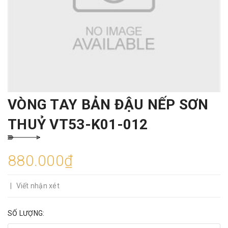
VÒNG TAY BẢN ĐẬU NẾP SƠN
THUỶ VT53-K01-012
880.000₫
|
Viết nhận xét
SỐ LƯỢNG: