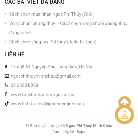
CÁC BÀI VIẾT ĐÃ ĐĂNG
Cách chọn mua nhẫn Ngọc Phỉ Thúy (翡翠）
Vòng chuỗi phong thủy – Cách chọn vòng chuỗi phong thủy
đúng mệnh
Cách chọn vòng tay Phỉ thuý (Jadeite Jade)
LIÊN HỆ
15 ngõ 61 Nguyễn Sơn, Long Biên, Hà Nội
ngocphithuyminhchau@gmail.com
08.2323.8888
www.facebook.com/ngoc.ptmc
www.tiktok.com/@phithuyminhchau
Liên hệ
© Bản quyền thuộc về
Ngọc Phỉ Thúy Minh Châu
Cung cấp bởi
|
Sapo