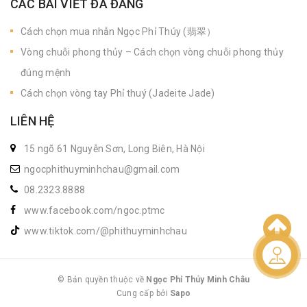
CÁC BÀI VIẾT ĐÃ ĐĂNG
Cách chọn mua nhẫn Ngọc Phỉ Thúy (翡翠）
Vòng chuỗi phong thủy – Cách chọn vòng chuỗi phong thủy
đúng mệnh
Cách chọn vòng tay Phỉ thuý (Jadeite Jade)
LIÊN HỆ
15 ngõ 61 Nguyễn Sơn, Long Biên, Hà Nội
ngocphithuyminhchau@gmail.com
08.2323.8888
www.facebook.com/ngoc.ptmc
www.tiktok.com/@phithuyminhchau
Liên hệ
© Bản quyền thuộc về
Ngọc Phỉ Thúy Minh Châu
Cung cấp bởi
|
Sapo