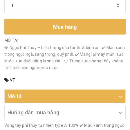
Mua hàng
MÔ TẢ:
💎 Ngọc Phỉ Thúy – biểu tượng của tài lộc & bình an. ✔️ Màu xanh
trong ngọc ngà, sang trọng, quý phái. ✔️ Mang lại may mắn, sức
khỏe, xua đuổi năng lượng xấu. 👉 Trang sức phong thủy không
thể thiếu cho người yêu ngọc.
VT
Mô tả
Hướng dẫn mua hàng
Vòng tay phỉ thúy tự nhiên type A 100% ✔️ Màu xanh trong ngọc