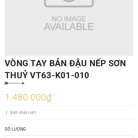
VÒNG TAY BẢN ĐẬU NẾP SƠN
THUỶ VT63-K01-010
1.480.000₫
|
Viết nhận xét
SỐ LƯỢNG: