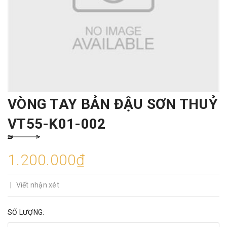
VÒNG TAY BẢN ĐẬU SƠN THUỶ
VT55-K01-002
1.200.000₫
|
Viết nhận xét
SỐ LƯỢNG: