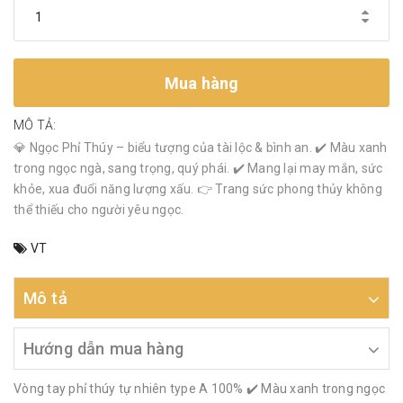
Mua hàng
MÔ TẢ:
💎 Ngọc Phỉ Thúy – biểu tượng của tài lộc & bình an. ✔️ Màu xanh
trong ngọc ngà, sang trọng, quý phái. ✔️ Mang lại may mắn, sức
khỏe, xua đuổi năng lượng xấu. 👉 Trang sức phong thủy không
thể thiếu cho người yêu ngọc.
VT
Mô tả
Hướng dẫn mua hàng
Vòng tay phỉ thúy tự nhiên type A 100% ✔️ Màu xanh trong ngọc