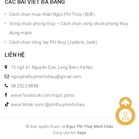
CÁC BÀI VIẾT ĐÃ ĐĂNG
Cách chọn mua nhẫn Ngọc Phỉ Thúy (翡翠）
Vòng chuỗi phong thủy – Cách chọn vòng chuỗi phong thủy
đúng mệnh
Cách chọn vòng tay Phỉ thuý (Jadeite Jade)
LIÊN HỆ
15 ngõ 61 Nguyễn Sơn, Long Biên, Hà Nội
ngocphithuyminhchau@gmail.com
08.2323.8888
www.facebook.com/ngoc.ptmc
www.tiktok.com/@phithuyminhchau
Liên hệ
© Bản quyền thuộc về
Ngọc Phỉ Thúy Minh Châu
Cung cấp bởi
|
Sapo