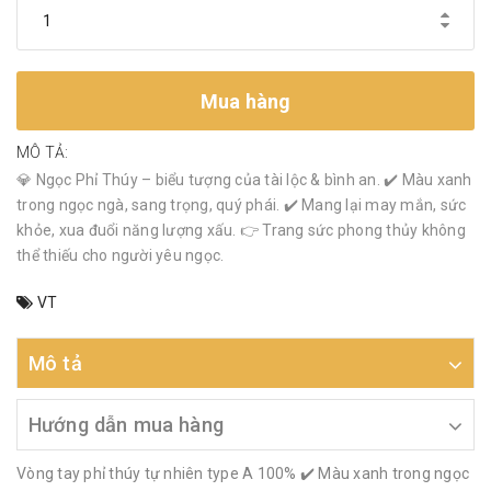
Mua hàng
MÔ TẢ:
💎 Ngọc Phỉ Thúy – biểu tượng của tài lộc & bình an. ✔️ Màu xanh
trong ngọc ngà, sang trọng, quý phái. ✔️ Mang lại may mắn, sức
khỏe, xua đuổi năng lượng xấu. 👉 Trang sức phong thủy không
thể thiếu cho người yêu ngọc.
VT
Mô tả
Hướng dẫn mua hàng
Vòng tay phỉ thúy tự nhiên type A 100% ✔️ Màu xanh trong ngọc