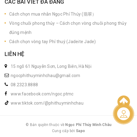
CÁC BÀI VIẾT ĐÃ ĐĂNG
Cách chọn mua nhẫn Ngọc Phỉ Thúy (翡翠）
Vòng chuỗi phong thủy – Cách chọn vòng chuỗi phong thủy
đúng mệnh
Cách chọn vòng tay Phỉ thuý (Jadeite Jade)
LIÊN HỆ
15 ngõ 61 Nguyễn Sơn, Long Biên, Hà Nội
ngocphithuyminhchau@gmail.com
08.2323.8888
www.facebook.com/ngoc.ptmc
www.tiktok.com/@phithuyminhchau
Liên hệ
© Bản quyền thuộc về
Ngọc Phỉ Thúy Minh Châu
Cung cấp bởi
|
Sapo