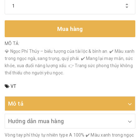
Mua hàng
MÔ TẢ:
💎 Ngọc Phỉ Thúy – biểu tượng của tài lộc & bình an. ✔️ Màu xanh
trong ngọc ngà, sang trọng, quý phái. ✔️ Mang lại may mắn, sức
khỏe, xua đuổi năng lượng xấu. 👉 Trang sức phong thủy không
thể thiếu cho người yêu ngọc.
VT
Mô tả
Hướng dẫn mua hàng
Vòng tay phỉ thúy tự nhiên type A 100% ✔️ Màu xanh trong ngọc