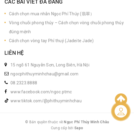
CÁC BÀI VIẾT ĐÃ ĐĂNG
Cách chọn mua nhẫn Ngọc Phỉ Thúy (翡翠）
Vòng chuỗi phong thủy – Cách chọn vòng chuỗi phong thủy
đúng mệnh
Cách chọn vòng tay Phỉ thuý (Jadeite Jade)
LIÊN HỆ
15 ngõ 61 Nguyễn Sơn, Long Biên, Hà Nội
ngocphithuyminhchau@gmail.com
08.2323.8888
www.facebook.com/ngoc.ptmc
www.tiktok.com/@phithuyminhchau
Liên hệ
© Bản quyền thuộc về
Ngọc Phỉ Thúy Minh Châu
Cung cấp bởi
|
Sapo