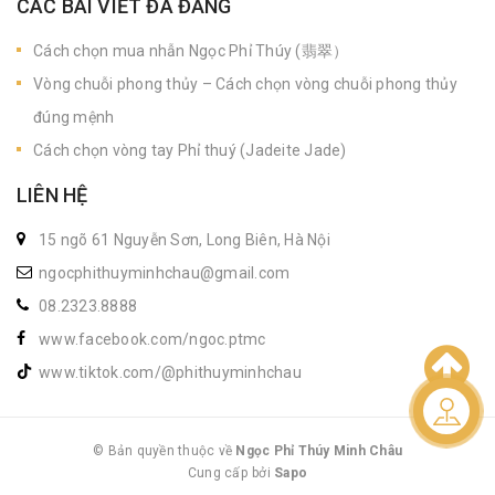
CÁC BÀI VIẾT ĐÃ ĐĂNG
Cách chọn mua nhẫn Ngọc Phỉ Thúy (翡翠）
Vòng chuỗi phong thủy – Cách chọn vòng chuỗi phong thủy
đúng mệnh
Cách chọn vòng tay Phỉ thuý (Jadeite Jade)
LIÊN HỆ
15 ngõ 61 Nguyễn Sơn, Long Biên, Hà Nội
ngocphithuyminhchau@gmail.com
08.2323.8888
www.facebook.com/ngoc.ptmc
www.tiktok.com/@phithuyminhchau
Liên hệ
© Bản quyền thuộc về
Ngọc Phỉ Thúy Minh Châu
Cung cấp bởi
|
Sapo