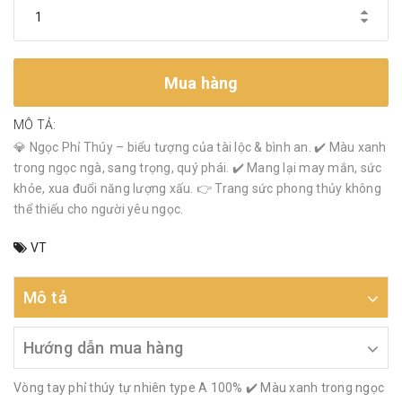
Mua hàng
MÔ TẢ:
💎 Ngọc Phỉ Thúy – biểu tượng của tài lộc & bình an. ✔️ Màu xanh
trong ngọc ngà, sang trọng, quý phái. ✔️ Mang lại may mắn, sức
khỏe, xua đuổi năng lượng xấu. 👉 Trang sức phong thủy không
thể thiếu cho người yêu ngọc.
VT
Mô tả
Hướng dẫn mua hàng
Vòng tay phỉ thúy tự nhiên type A 100% ✔️ Màu xanh trong ngọc