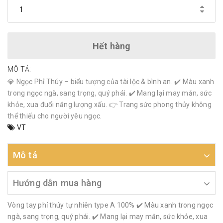
Hết hàng
MÔ TẢ:
💎 Ngọc Phỉ Thúy – biểu tượng của tài lộc & bình an. ✔️ Màu xanh
trong ngọc ngà, sang trọng, quý phái. ✔️ Mang lại may mắn, sức
khỏe, xua đuổi năng lượng xấu. 👉 Trang sức phong thủy không
thể thiếu cho người yêu ngọc.
VT
Mô tả
Hướng dẫn mua hàng
Vòng tay phỉ thúy tự nhiên type A 100% ✔️ Màu xanh trong ngọc
ngà, sang trọng, quý phái. ✔️ Mang lại may mắn, sức khỏe, xua