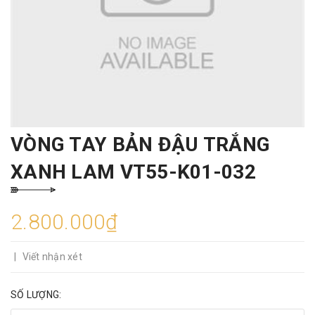
VÒNG TAY BẢN ĐẬU TRẮNG
XANH LAM VT55-K01-032
2.800.000₫
|
Viết nhận xét
SỐ LƯỢNG: