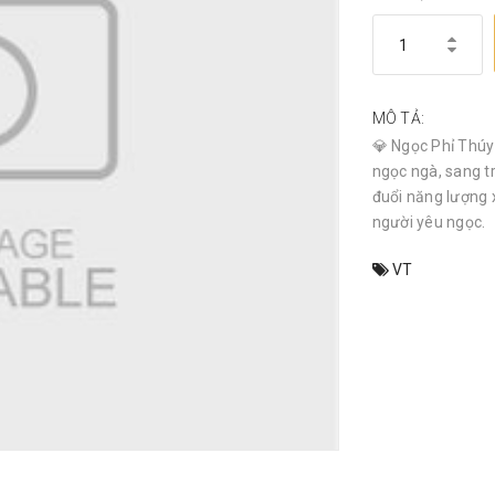
MÔ TẢ:
💎 Ngọc Phỉ Thúy 
ngọc ngà, sang t
đuổi năng lượng 
người yêu ngọc.
VT