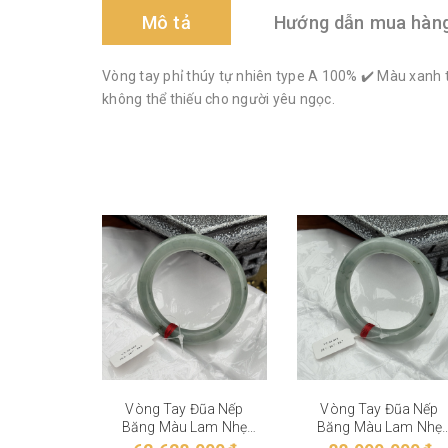
Mô tả
Hướng dẫn mua hàn
Vòng tay phỉ thúy tự nhiên type A 100% ✔️ Màu xanh 
không thể thiếu cho người yêu ngọc.
Vòng Tay Đũa Nếp
Vòng Tay Đũa Nếp
Băng Màu Lam Nhẹ
Băng Màu Lam Nhẹ
VT-28-004
VT-28-003