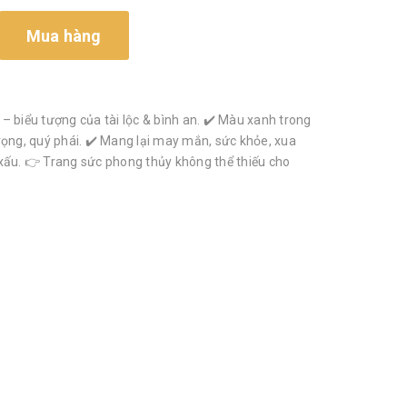
Mua hàng
– biểu tượng của tài lộc & bình an. ✔️ Màu xanh trong
rọng, quý phái. ✔️ Mang lại may mắn, sức khỏe, xua
xấu. 👉 Trang sức phong thủy không thể thiếu cho