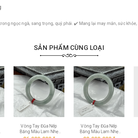
g
trong ngọc ngà, sang trọng, quý phái. ✔️ Mang lại may mắn, sức khỏe
SẢN PHẨM CÙNG LOẠI
Vòng Tay Đũa Nếp
Vòng Tay Đũa Nếp
Băng Màu Lam Nhẹ
Băng Màu Lam Nhẹ
VT-28-002
VT-28-001