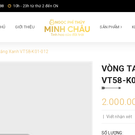
88
10h - 23h từ thứ 2 đến CN
CHỦ
GIỚI THIỆU
SẢN PHẨM
K
rắng Xanh VT58-K01-012
VÒNG T
VT58-K
2.000.0
|
Viết nhận xét
SỐ LƯỢNG: