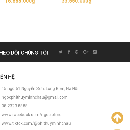
16.888.000₫
33.550.000₫
52.6
HEO DÕI CHÚNG TÔI
IÊN HỆ
15 ngõ 61 Nguyễn Sơn, Long Biên, Hà Nội
ngocphithuyminhchau@gmail.com
08.2323.8888
www.facebook.com/ngoc.ptmc
www.tiktok.com/@phithuyminhchau