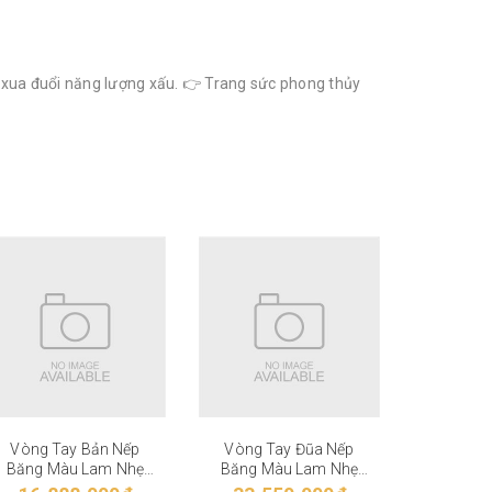
, xua đuổi năng lượng xấu. 👉 Trang sức phong thủy
Vòng Tay Bản Nếp
Vòng Tay Đũa Nếp
Vòng T
Băng Màu Lam Nhẹ
Băng Màu Lam Nhẹ
Băng M
VT-27-006
VT-27-005
VT-