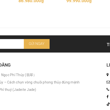
86.980.000₫
99.990.000₫
GỬI NGAY
T
 ĐĂNG
L
n Ngọc Phỉ Thúy (翡翠）
ủy – Cách chọn vòng chuỗi phong thủy đúng mệnh
hỉ thuý (Jadeite Jade)