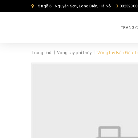
15 ngõ 61 Nguyễn Sơn, Long Biên, Hà Nội
08232388
TRANG 
|
|
Trang chủ
Vòng tay phỉ thúy
Vòng tay Bản Đậu T