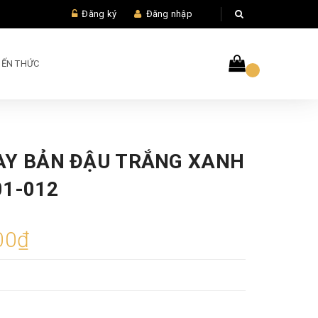
Đăng ký
Đăng nhập
IẾN THỨC
AY BẢN ĐẬU TRẮNG XANH
01-012
00₫