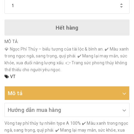
Hết hàng
MÔ TẢ:
💎 Ngọc Phỉ Thúy – biểu tượng của tài lộc & bình an. ✔️ Màu xanh
trong ngọc ngà, sang trọng, quý phái. ✔️ Mang lại may mắn, sức
khỏe, xua đuổi năng lượng xấu. 👉 Trang sức phong thủy không
thể thiếu cho người yêu ngọc.
VT
Mô tả
Hướng dẫn mua hàng
Vòng tay phỉ thúy tự nhiên type A 100% ✔️ Màu xanh trong ngọc
ngà, sang trọng, quý phái. ✔️ Mang lại may mắn, sức khỏe, xua