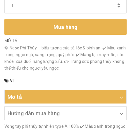
Mua hàng
MÔ TẢ:
💎 Ngọc Phỉ Thúy – biểu tượng của tài lộc & bình an. ✔️ Màu xanh
trong ngọc ngà, sang trọng, quý phái. ✔️ Mang lại may mắn, sức
khỏe, xua đuổi năng lượng xấu. 👉 Trang sức phong thủy không
thể thiếu cho người yêu ngọc.
VT
Mô tả
Hướng dẫn mua hàng
Vòng tay phỉ thúy tự nhiên type A 100% ✔️ Màu xanh trong ngọc