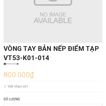
VÒNG TAY BẢN NẾP ĐIỂM TẠP
VT53-K01-014
800.000₫
|
Viết nhận xét
SỐ LƯỢNG: