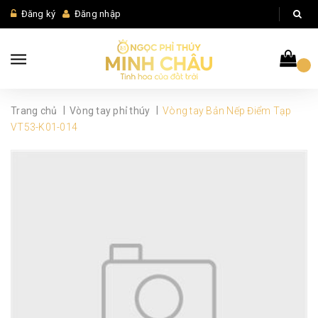
Đăng ký
Đăng nhập
|
|
Trang chủ
Vòng tay phỉ thúy
Vòng tay Bản Nếp Điểm Tạp
VT53-K01-014