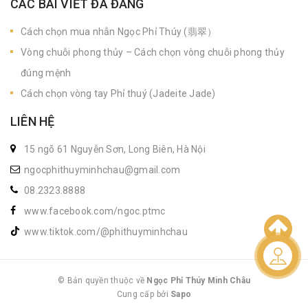
CÁC BÀI VIẾT ĐÃ ĐĂNG
Cách chọn mua nhẫn Ngọc Phỉ Thúy (翡翠）
Vòng chuỗi phong thủy – Cách chọn vòng chuỗi phong thủy
đúng mệnh
Cách chọn vòng tay Phỉ thuý (Jadeite Jade)
LIÊN HỆ
15 ngõ 61 Nguyễn Sơn, Long Biên, Hà Nội
ngocphithuyminhchau@gmail.com
08.2323.8888
www.facebook.com/ngoc.ptmc
www.tiktok.com/@phithuyminhchau
Liên hệ
© Bản quyền thuộc về
Ngọc Phỉ Thúy Minh Châu
Cung cấp bởi
|
Sapo