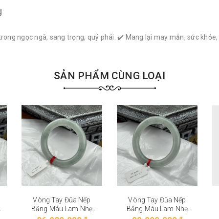
g
trong ngọc ngà, sang trọng, quý phái. ✔️ Mang lại may mắn, sức khỏe
SẢN PHẨM CÙNG LOẠI
Vòng Tay Đũa Nếp
Vòng Tay Đũa Nếp
Băng Màu Lam Nhẹ
Băng Màu Lam Nhẹ
VT-28-002
VT-28-001