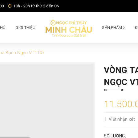
88
10h - 23h từ thứ 2 đến CN
CHỦ
GIỚI THIỆU
SẢN PHẨM
K
Hoá Bạch Ngọc VT1107
VÒNG T
NGỌC V
11.500.
|
Viết nhận xét
SỐ LƯỢNG: