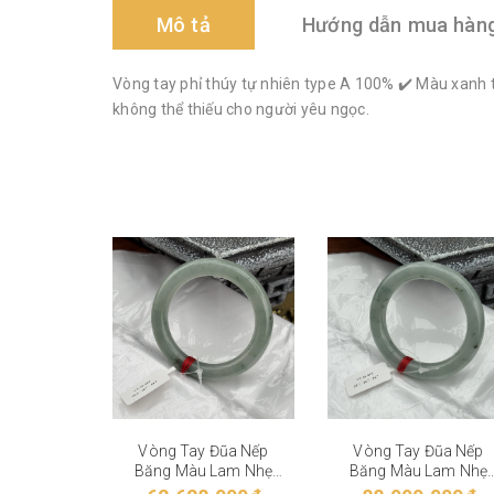
Mô tả
Hướng dẫn mua hàn
Vòng tay phỉ thúy tự nhiên type A 100% ✔️ Màu xanh 
không thể thiếu cho người yêu ngọc.
Vòng Tay Đũa Nếp
Vòng Tay Đũa Nếp
Băng Màu Lam Nhẹ
Băng Màu Lam Nhẹ
VT-28-004
VT-28-003