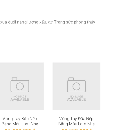
, xua đuổi năng lượng xấu. 👉 Trang sức phong thủy
Vòng Tay Bản Nếp
Vòng Tay Đũa Nếp
Vòng T
Băng Màu Lam Nhẹ
Băng Màu Lam Nhẹ
Băng M
VT-27-006
VT-27-005
VT-