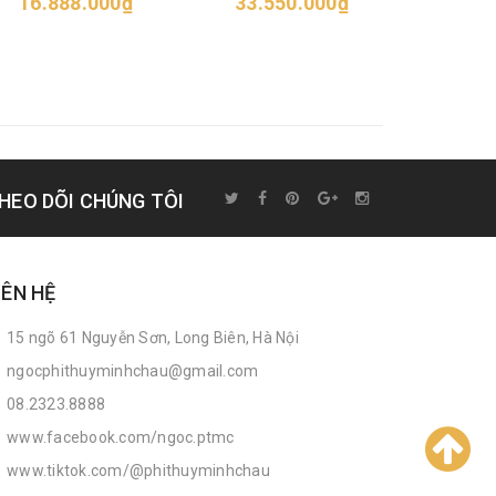
16.888.000₫
33.550.000₫
52.6
HEO DÕI CHÚNG TÔI
IÊN HỆ
15 ngõ 61 Nguyễn Sơn, Long Biên, Hà Nội
ngocphithuyminhchau@gmail.com
08.2323.8888
www.facebook.com/ngoc.ptmc
www.tiktok.com/@phithuyminhchau