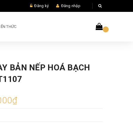
Đăng ký
Đăng nhập
IẾN THỨC
AY BẢN NẾP HOÁ BẠCH
T1107
000₫