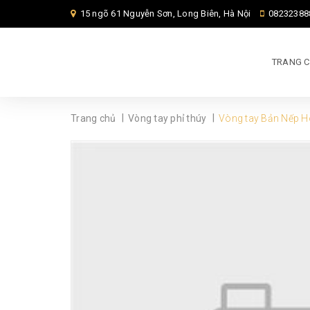
15 ngõ 61 Nguyễn Sơn, Long Biên, Hà Nội
08232388
TRANG 
|
|
Trang chủ
Vòng tay phỉ thúy
Vòng tay Bản Nếp 