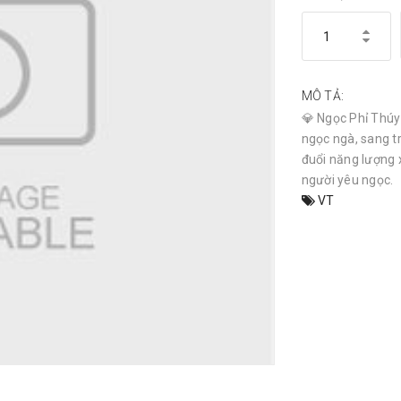
MÔ TẢ:
💎 Ngọc Phỉ Thúy 
ngọc ngà, sang t
đuổi năng lượng 
người yêu ngọc.
VT