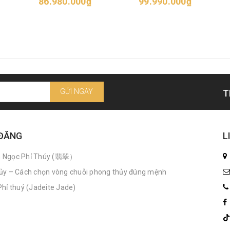
86.980.000₫
99.990.000₫
GỬI NGAY
T
 ĐĂNG
L
n Ngọc Phỉ Thúy (翡翠）
ủy – Cách chọn vòng chuỗi phong thủy đúng mệnh
hỉ thuý (Jadeite Jade)