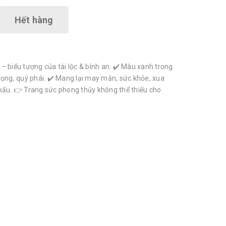
Hết hàng
– biểu tượng của tài lộc & bình an. ✔️ Màu xanh trong
rọng, quý phái. ✔️ Mang lại may mắn, sức khỏe, xua
xấu. 👉 Trang sức phong thủy không thể thiếu cho