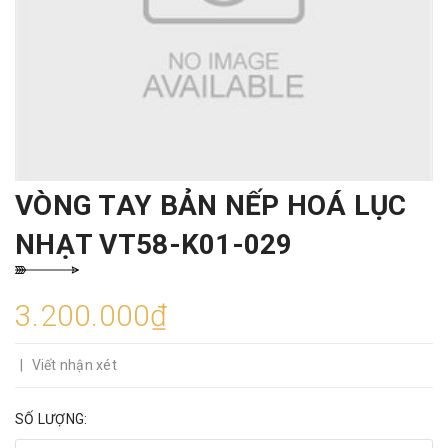
VÒNG TAY BẢN NẾP HOÁ LỤC
NHẠT VT58-K01-029
3.200.000₫
|
Viết nhận xét
SỐ LƯỢNG: