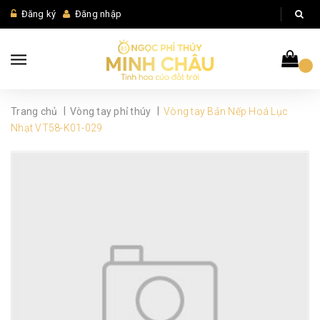
Đăng ký
Đăng nhập
|
|
Trang chủ
Vòng tay phỉ thúy
Vòng tay Bản Nếp Hoá Lục
Nhạt VT58-K01-029