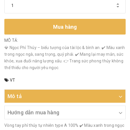
Mua hàng
MÔ TẢ:
💎 Ngọc Phỉ Thúy – biểu tượng của tài lộc & bình an. ✔️ Màu xanh
trong ngọc ngà, sang trọng, quý phái. ✔️ Mang lại may mắn, sức
khỏe, xua đuổi năng lượng xấu. 👉 Trang sức phong thủy không
thể thiếu cho người yêu ngọc.
VT
Mô tả
Hướng dẫn mua hàng
Vòng tay phỉ thúy tự nhiên type A 100% ✔️ Màu xanh trong ngọc