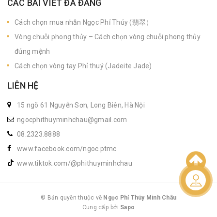
CÁC BÀI VIẾT ĐÃ ĐĂNG
Cách chọn mua nhẫn Ngọc Phỉ Thúy (翡翠）
Vòng chuỗi phong thủy – Cách chọn vòng chuỗi phong thủy
đúng mệnh
Cách chọn vòng tay Phỉ thuý (Jadeite Jade)
LIÊN HỆ
15 ngõ 61 Nguyễn Sơn, Long Biên, Hà Nội
ngocphithuyminhchau@gmail.com
08.2323.8888
www.facebook.com/ngoc.ptmc
www.tiktok.com/@phithuyminhchau
Liên hệ
© Bản quyền thuộc về
Ngọc Phỉ Thúy Minh Châu
Cung cấp bởi
|
Sapo