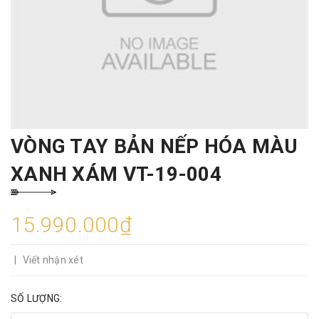
VÒNG TAY BẢN NẾP HÓA MÀU
XANH XÁM VT-19-004
15.990.000₫
|
Viết nhận xét
SỐ LƯỢNG: