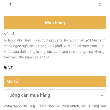
Mua hàng
MÔ TẢ:
💎 Ngọc Phỉ Thúy – biểu tượng của tài lộc & bình an. ✔️ Màu xanh
trong ngọc ngà, sang trọng, quý phái. ✔️ Mang lại may mắn, sức
khỏe, xua đuổi năng lượng xấu. 👉 Trang sức phong thủy không
thể thiếu cho người yêu ngọc.
VT
Mô tả
Hướng dẫn mua hàng
Vòng Ngọc Phỉ Thúy – Tinh Hoa Từ Thiên Nhiên, Biểu Tượng Của