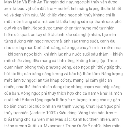
May Mắn Và Bình An Từ ngàn đời nay, ngọc phỉ thúy vẫn được
xem là báu vật của đất trời – nơi kết tinh năng lượng thuần khiết
và vẻ đẹp vĩnh cửu. Mỗi chiếc vòng ngọc phỉ thúy không chỉ là
một món trang sức, mà còn là biểu tượng của sự thanh cao, phú
quý và an lành. Ngọc được tuyển chọn từ những mỏ tự nhiên
hiếm có, qua bàn tay chế tác tinh xảo của nghệ nhân, tạo nên
từng đường vân ngọc mượt mà, ánh sắc trong suốt, xanh dịu
như sương mai. Dưới ánh sáng, sắc ngọc chuyển mình mềm mại
– khi xanh ngọc bích, khi ánh lục như nước suối sâu thẳm – khiến
mỗi chiếc vòng đều mang cá tính riêng, không trùng lặp. Theo
quan niệm phong thủy phương Đông, đeo ngọc phỉ thúy giúp thu
hút tài lộc, cân bằng năng lượng và bảo hộ thân tâm. Năng lượng
mát lành từ ngọc lan tỏa khắp cổ tay, mang lại cảm giác an
nhiên, như thể thiên nhiên đang nhẹ nhàng chạm vào nhịp sống
của bạn. Vòng ngọc phỉ thúy thích hợp cho cả nam và nữ, là món
quà tinh tế dành tặng người thân yêu – tượng trưng cho sự gắn
bó bền chặt, lời chúc bình an và thịnh vượng. Chất liệu: Ngọc phỉ
thúy tự nhiên (Jadeite 100%) Kiểu dáng: Vòng tròn bản trơn –
biểu trưng cho sự viên mãn Màu sắc: Xanh lục thiên nhiên, ánh
trắng sương Xuất xứ: Myanmar / Trung Quốc Ý nghĩa: May mắn