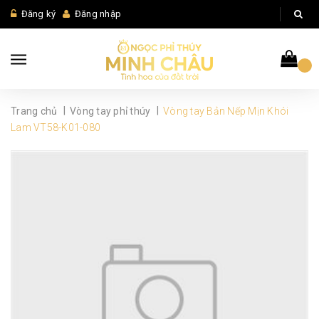
Đăng ký
Đăng nhập
|
|
Trang chủ
Vòng tay phỉ thúy
Vòng tay Bản Nếp Mịn Khói
Lam VT58-K01-080