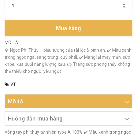
Mua hàng
MÔ TẢ:
💎 Ngọc Phỉ Thúy – biểu tượng của tài lộc & bình an. ✔️ Màu xanh
trong ngọc ngà, sang trọng, quý phái. ✔️ Mang lại may mắn, sức
khỏe, xua đuổi năng lượng xấu. 👉 Trang sức phong thủy không
thể thiếu cho người yêu ngọc.
VT
Mô tả
Hướng dẫn mua hàng
Vòng tay phỉ thúy tự nhiên type A 100% ✔️ Màu xanh trong ngọc