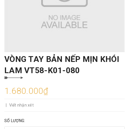
VÒNG TAY BẢN NẾP MỊN KHÓI
LAM VT58-K01-080
1.680.000₫
|
Viết nhận xét
SỐ LƯỢNG: