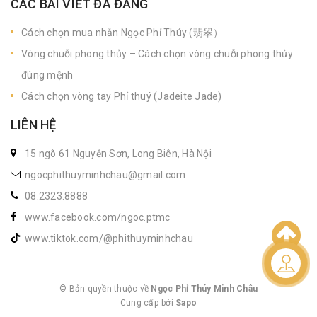
CÁC BÀI VIẾT ĐÃ ĐĂNG
Cách chọn mua nhẫn Ngọc Phỉ Thúy (翡翠）
Vòng chuỗi phong thủy – Cách chọn vòng chuỗi phong thủy
đúng mệnh
Cách chọn vòng tay Phỉ thuý (Jadeite Jade)
LIÊN HỆ
15 ngõ 61 Nguyễn Sơn, Long Biên, Hà Nội
ngocphithuyminhchau@gmail.com
08.2323.8888
www.facebook.com/ngoc.ptmc
www.tiktok.com/@phithuyminhchau
Liên hệ
© Bản quyền thuộc về
Ngọc Phỉ Thúy Minh Châu
Cung cấp bởi
|
Sapo