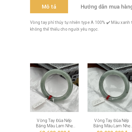
Mô tả
Hướng dẫn mua hàn
Vòng tay phỉ thúy tự nhiên type A 100% ✔️ Màu xanh 
không thể thiếu cho người yêu ngọc.
Vòng Tay Đũa Nếp
Vòng Tay Đũa Nếp
Băng Màu Lam Nhẹ
Băng Màu Lam Nhẹ
VT-28-004
VT-28-003