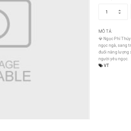
MÔ TẢ:
💎 Ngọc Phỉ Thúy 
ngọc ngà, sang t
đuổi năng lượng 
người yêu ngọc.
VT