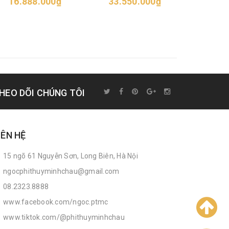
16.888.000₫
33.550.000₫
52.6
HEO DÕI CHÚNG TÔI
IÊN HỆ
15 ngõ 61 Nguyễn Sơn, Long Biên, Hà Nội
ngocphithuyminhchau@gmail.com
08.2323.8888
www.facebook.com/ngoc.ptmc
www.tiktok.com/@phithuyminhchau