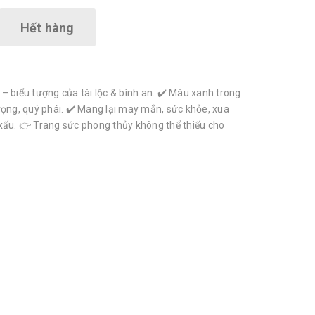
Hết hàng
– biểu tượng của tài lộc & bình an. ✔️ Màu xanh trong
rọng, quý phái. ✔️ Mang lại may mắn, sức khỏe, xua
xấu. 👉 Trang sức phong thủy không thể thiếu cho