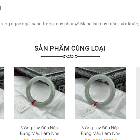
g
trong ngọc ngà, sang trọng, quý phái. ✔️ Mang lại may mắn, sức khỏe
SẢN PHẨM CÙNG LOẠI
Vòng Tay Đũa Nếp
Vòng Tay Đũa Nếp
Băng Màu Lam Nhẹ
Băng Màu Lam Nhẹ
VT-28-002
VT-28-001