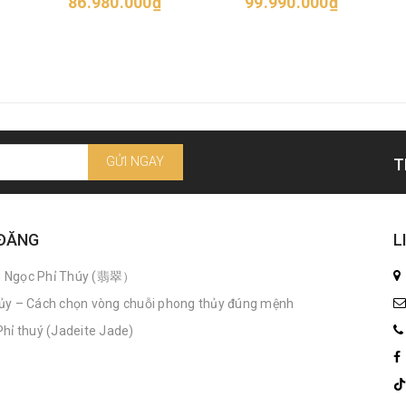
86.980.000₫
99.990.000₫
GỬI NGAY
T
 ĐĂNG
L
n Ngọc Phỉ Thúy (翡翠）
ủy – Cách chọn vòng chuỗi phong thủy đúng mệnh
hỉ thuý (Jadeite Jade)