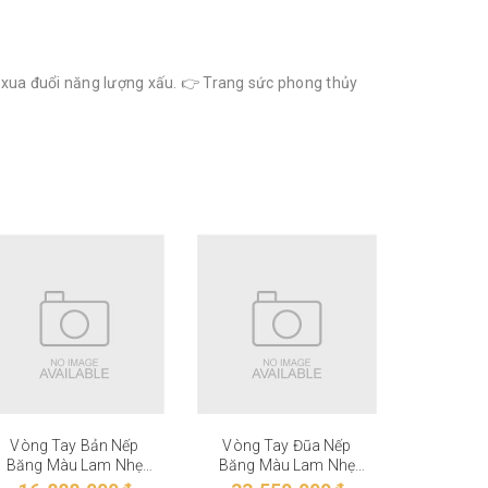
, xua đuổi năng lượng xấu. 👉 Trang sức phong thủy
Vòng Tay Bản Nếp
Vòng Tay Đũa Nếp
Vòng T
Băng Màu Lam Nhẹ
Băng Màu Lam Nhẹ
Băng M
VT-27-006
VT-27-005
VT-