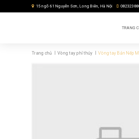
15 ngõ 61 Nguyễn Sơn, Long Biên, Hà Nội
08232388
TRANG 
|
|
Trang chủ
Vòng tay phỉ thúy
Vòng tay Bản Nếp M