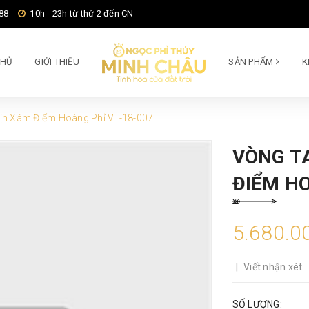
88
10h - 23h từ thứ 2 đến CN
CHỦ
GIỚI THIỆU
SẢN PHẨM
K
ịn Xám Điểm Hoàng Phỉ VT-18-007
VÒNG T
ĐIỂM HO
5.680.0
|
Viết nhận xét
SỐ LƯỢNG: