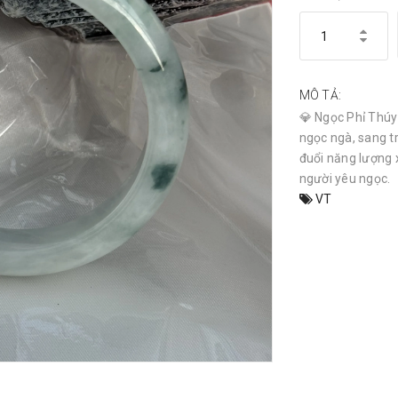
MÔ TẢ:
💎 Ngọc Phỉ Thúy 
ngọc ngà, sang t
đuổi năng lượng 
người yêu ngọc.
VT