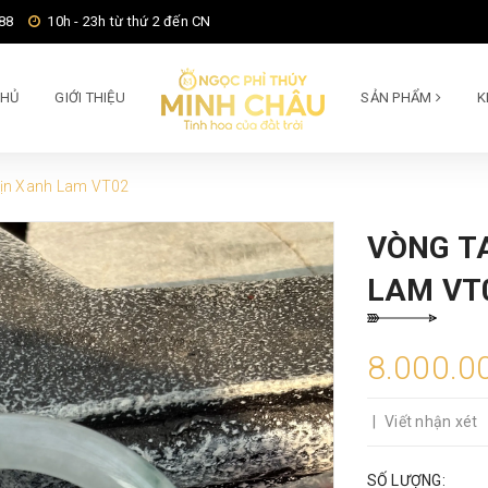
88
10h - 23h từ thứ 2 đến CN
CHỦ
GIỚI THIỆU
SẢN PHẨM
K
Mịn Xanh Lam VT02
VÒNG T
LAM VT
8.000.0
|
Viết nhận xét
SỐ LƯỢNG: