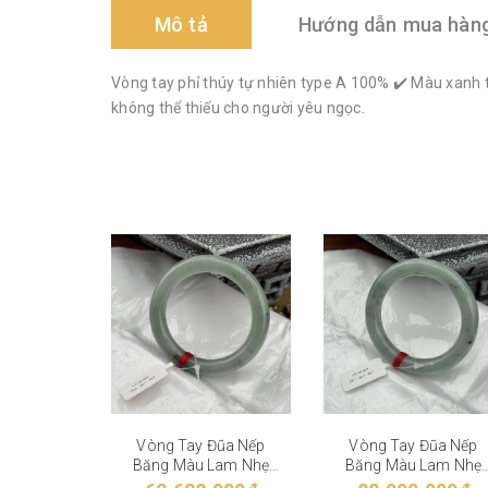
Mô tả
Hướng dẫn mua hàn
Vòng tay phỉ thúy tự nhiên type A 100% ✔️ Màu xanh 
không thể thiếu cho người yêu ngọc.
Vòng Tay Đũa Nếp
Vòng Tay Đũa Nếp
Băng Màu Lam Nhẹ
Băng Màu Lam Nhẹ
VT-28-004
VT-28-003