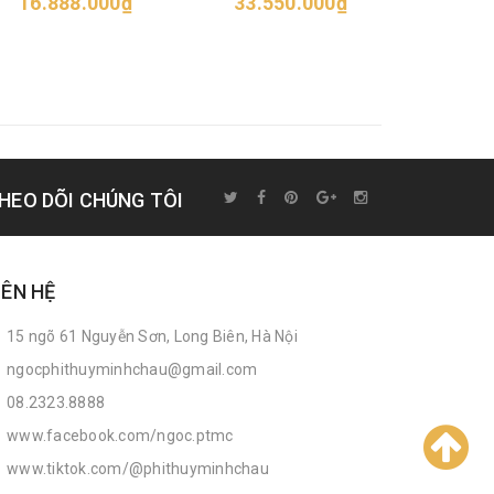
16.888.000₫
33.550.000₫
52.6
HEO DÕI CHÚNG TÔI
IÊN HỆ
15 ngõ 61 Nguyễn Sơn, Long Biên, Hà Nội
ngocphithuyminhchau@gmail.com
08.2323.8888
www.facebook.com/ngoc.ptmc
www.tiktok.com/@phithuyminhchau