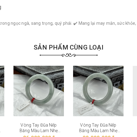
g
trong ngọc ngà, sang trọng, quý phái. ✔️ Mang lại may mắn, sức khỏe
SẢN PHẨM CÙNG LOẠI
Vòng Tay Đũa Nếp
Vòng Tay Đũa Nếp
Băng Màu Lam Nhẹ
Băng Màu Lam Nhẹ
VT-28-002
VT-28-001