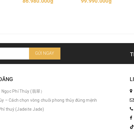
86.980.000₫
99.990.000₫
GỬI NGAY
T
 ĐĂNG
L
n Ngọc Phỉ Thúy (翡翠）
ủy – Cách chọn vòng chuỗi phong thủy đúng mệnh
hỉ thuý (Jadeite Jade)