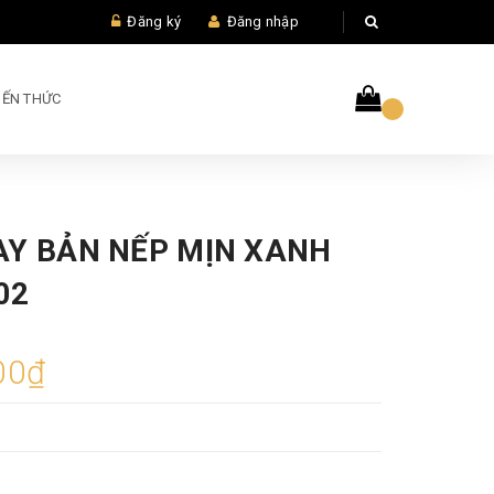
Đăng ký
Đăng nhập
IẾN THỨC
AY BẢN NẾP MỊN XANH
02
00₫