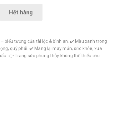
Hết hàng
– biểu tượng của tài lộc & bình an. ✔️ Màu xanh trong
rọng, quý phái. ✔️ Mang lại may mắn, sức khỏe, xua
xấu. 👉 Trang sức phong thủy không thể thiếu cho