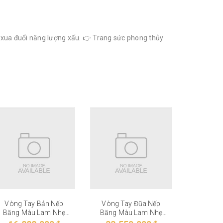
, xua đuổi năng lượng xấu. 👉 Trang sức phong thủy
Vòng Tay Bản Nếp
Vòng Tay Đũa Nếp
Vòng T
Băng Màu Lam Nhẹ
Băng Màu Lam Nhẹ
Băng M
VT-27-006
VT-27-005
VT-