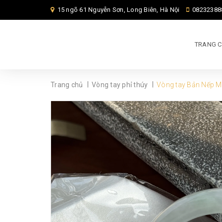
15 ngõ 61 Nguyễn Sơn, Long Biên, Hà Nội
08232388
TRANG 
|
|
Trang chủ
Vòng tay phỉ thúy
Vòng tay Bản Nếp 