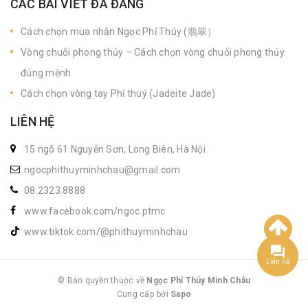
CÁC BÀI VIẾT ĐÃ ĐĂNG
Cách chọn mua nhẫn Ngọc Phỉ Thúy (翡翠）
Vòng chuỗi phong thủy – Cách chọn vòng chuỗi phong thủy
đúng mệnh
Cách chọn vòng tay Phỉ thuý (Jadeite Jade)
LIÊN HỆ
15 ngõ 61 Nguyễn Sơn, Long Biên, Hà Nội
ngocphithuyminhchau@gmail.com
08.2323.8888
www.facebook.com/ngoc.ptmc
www.tiktok.com/@phithuyminhchau
Liên hệ
© Bản quyền thuộc về
Ngọc Phỉ Thúy Minh Châu
Cung cấp bởi
|
Sapo