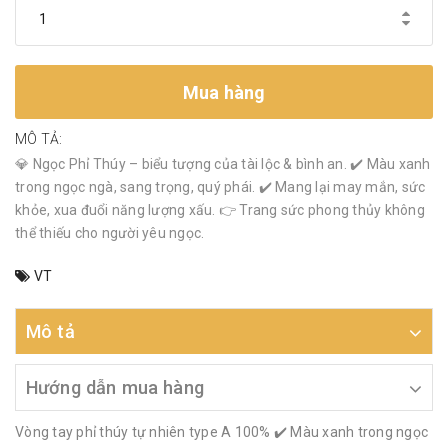
Mua hàng
MÔ TẢ:
💎 Ngọc Phỉ Thúy – biểu tượng của tài lộc & bình an. ✔️ Màu xanh
trong ngọc ngà, sang trọng, quý phái. ✔️ Mang lại may mắn, sức
khỏe, xua đuổi năng lượng xấu. 👉 Trang sức phong thủy không
thể thiếu cho người yêu ngọc.
VT
Mô tả
Hướng dẫn mua hàng
Vòng tay phỉ thúy tự nhiên type A 100% ✔️ Màu xanh trong ngọc