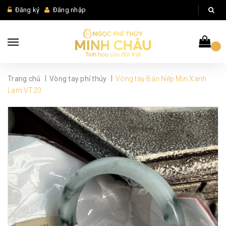
Đăng ký
Đăng nhập
|
|
Trang chủ
Vòng tay phỉ thúy
Vòng tay Bản Nếp Mịn Xanh
Lam VT20