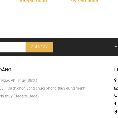
86.980.000₫
99.990.000₫
GỬI NGAY
T
 ĐĂNG
L
n Ngọc Phỉ Thúy (翡翠）
ủy – Cách chọn vòng chuỗi phong thủy đúng mệnh
hỉ thuý (Jadeite Jade)