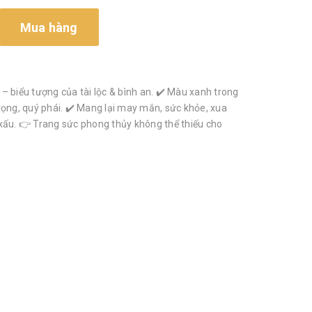
Mua hàng
– biểu tượng của tài lộc & bình an. ✔️ Màu xanh trong
rọng, quý phái. ✔️ Mang lại may mắn, sức khỏe, xua
xấu. 👉 Trang sức phong thủy không thể thiếu cho