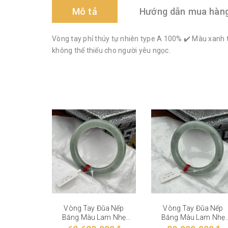
Mô tả
Hướng dẫn mua hàn
Vòng tay phỉ thúy tự nhiên type A 100% ✔️ Màu xanh 
không thể thiếu cho người yêu ngọc.
Vòng Tay Đũa Nếp
Vòng Tay Đũa Nếp
Băng Màu Lam Nhẹ
Băng Màu Lam Nhẹ
VT-28-004
VT-28-003