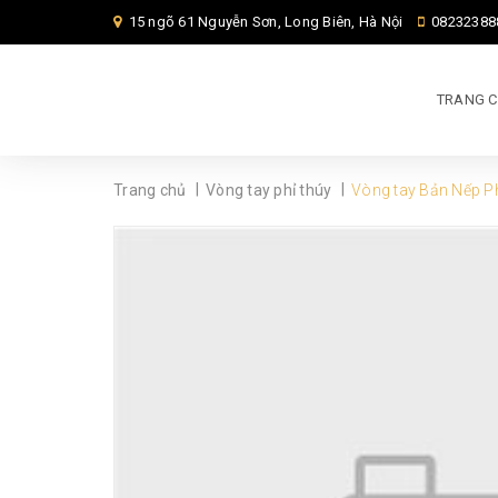
15 ngõ 61 Nguyễn Sơn, Long Biên, Hà Nội
08232388
TRANG 
|
|
Trang chủ
Vòng tay phỉ thúy
Vòng tay Bản Nếp P