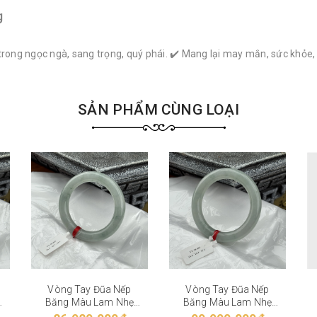
g
trong ngọc ngà, sang trọng, quý phái. ✔️ Mang lại may mắn, sức khỏe
SẢN PHẨM CÙNG LOẠI
Vòng Tay Đũa Nếp
Vòng Tay Đũa Nếp
Băng Màu Lam Nhẹ
Băng Màu Lam Nhẹ
VT-28-002
VT-28-001