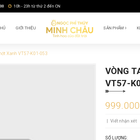
88
10h - 23h từ thứ 2 đến CN
CHỦ
GIỚI THIỆU
SẢN PHẨM
K
hớt Xanh VT57-K01-053
VÒNG T
VT57-K
999.00
|
Viết nhận xét
SỐ LƯỢNG: