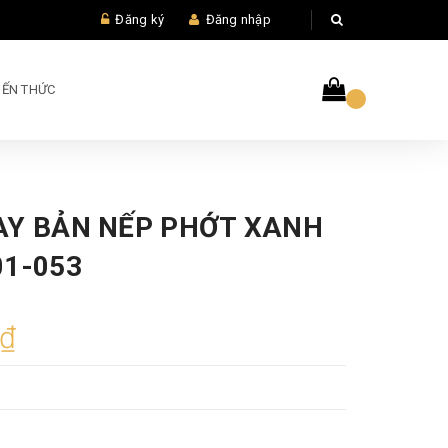
Đăng ký
Đăng nhập
IẾN THỨC
AY BẢN NẾP PHỚT XANH
01-053
0₫