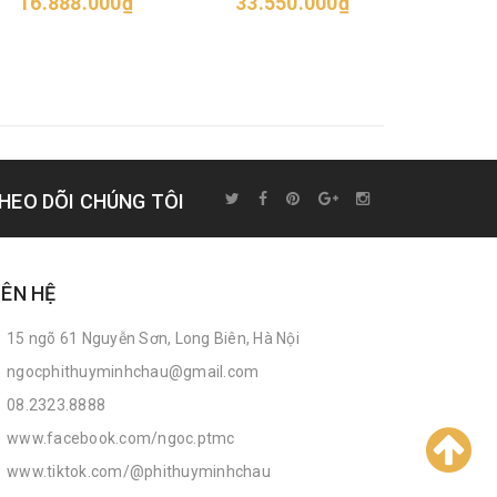
16.888.000₫
33.550.000₫
52.6
HEO DÕI CHÚNG TÔI
IÊN HỆ
15 ngõ 61 Nguyễn Sơn, Long Biên, Hà Nội
ngocphithuyminhchau@gmail.com
08.2323.8888
www.facebook.com/ngoc.ptmc
www.tiktok.com/@phithuyminhchau