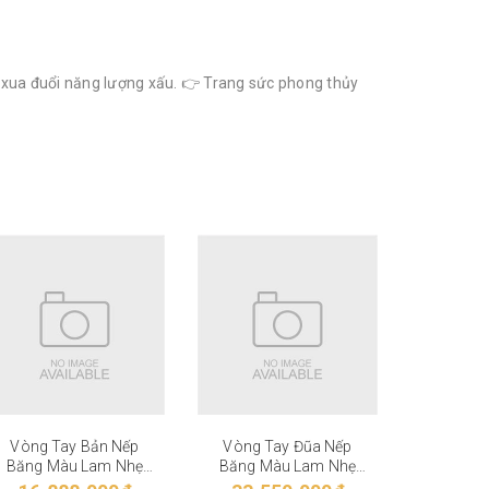
, xua đuổi năng lượng xấu. 👉 Trang sức phong thủy
Vòng Tay Bản Nếp
Vòng Tay Đũa Nếp
Vòng T
Băng Màu Lam Nhẹ
Băng Màu Lam Nhẹ
Băng M
VT-27-006
VT-27-005
VT-