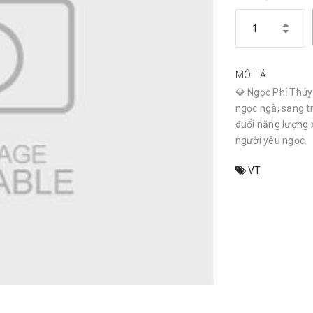
MÔ TẢ:
💎 Ngọc Phỉ Thúy 
ngọc ngà, sang t
đuổi năng lượng 
người yêu ngọc.
VT