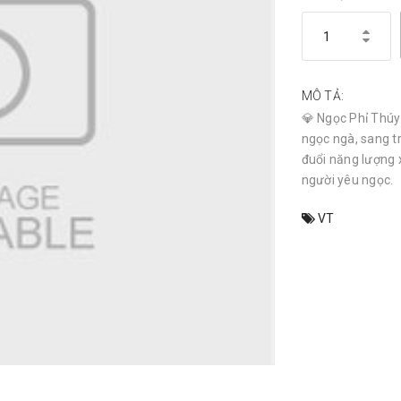
MÔ TẢ:
💎 Ngọc Phỉ Thúy 
ngọc ngà, sang t
đuổi năng lượng 
người yêu ngọc.
VT