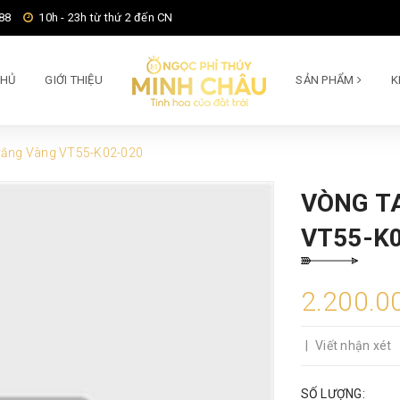
88
10h - 23h từ thứ 2 đến CN
CHỦ
GIỚI THIỆU
SẢN PHẨM
K
rắng Vàng VT55-K02-020
VÒNG T
VT55-K
2.200.0
|
Viết nhận xét
SỐ LƯỢNG: