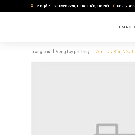
15 ngõ 61 Nguyễn Sơn, Long Biên, Hà Nội
08232388
TRANG 
|
|
Trang chủ
Vòng tay phỉ thúy
Vòng tay Bản Nếp T