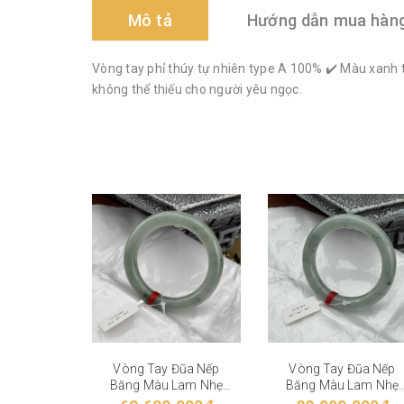
Mô tả
Hướng dẫn mua hàn
Vòng tay phỉ thúy tự nhiên type A 100% ✔️ Màu xanh 
không thể thiếu cho người yêu ngọc.
Vòng Tay Đũa Nếp
Vòng Tay Đũa Nếp
Băng Màu Lam Nhẹ
Băng Màu Lam Nhẹ
VT-28-004
VT-28-003