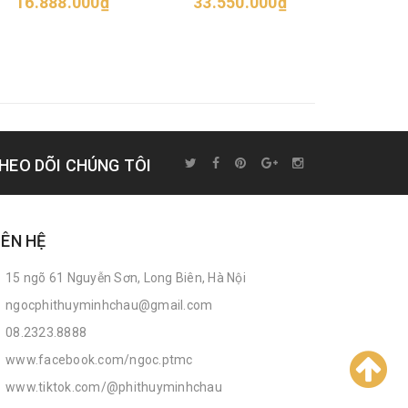
16.888.000₫
33.550.000₫
52.6
HEO DÕI CHÚNG TÔI
IÊN HỆ
15 ngõ 61 Nguyễn Sơn, Long Biên, Hà Nội
ngocphithuyminhchau@gmail.com
08.2323.8888
www.facebook.com/ngoc.ptmc
www.tiktok.com/@phithuyminhchau