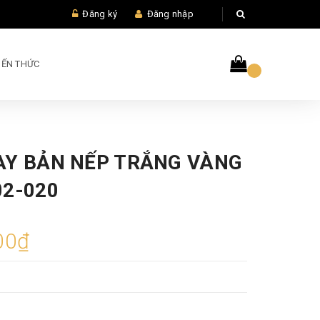
Đăng ký
Đăng nhập
IẾN THỨC
AY BẢN NẾP TRẮNG VÀNG
02-020
00₫