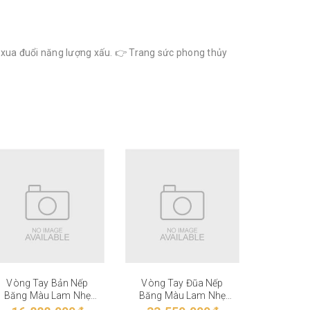
, xua đuổi năng lượng xấu. 👉 Trang sức phong thủy
Vòng Tay Bản Nếp
Vòng Tay Đũa Nếp
Vòng T
Băng Màu Lam Nhẹ
Băng Màu Lam Nhẹ
Băng M
VT-27-006
VT-27-005
VT-