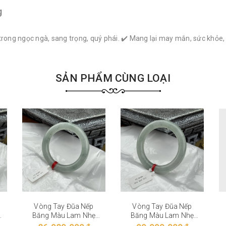
g
trong ngọc ngà, sang trọng, quý phái. ✔️ Mang lại may mắn, sức khỏe
SẢN PHẨM CÙNG LOẠI
Vòng Tay Đũa Nếp
Vòng Tay Đũa Nếp
Băng Màu Lam Nhẹ
Băng Màu Lam Nhẹ
VT-28-002
VT-28-001