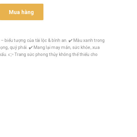
Mua hàng
– biểu tượng của tài lộc & bình an. ✔️ Màu xanh trong
rọng, quý phái. ✔️ Mang lại may mắn, sức khỏe, xua
xấu. 👉 Trang sức phong thủy không thể thiếu cho