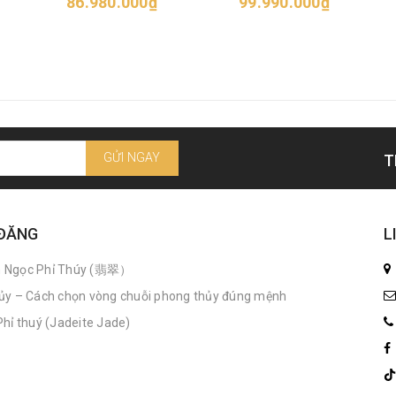
86.980.000₫
99.990.000₫
GỬI NGAY
T
 ĐĂNG
L
n Ngọc Phỉ Thúy (翡翠）
ủy – Cách chọn vòng chuỗi phong thủy đúng mệnh
hỉ thuý (Jadeite Jade)