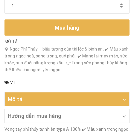
Mua hàng
MÔ TẢ:
💎 Ngọc Phỉ Thúy – biểu tượng của tài lộc & bình an. ✔️ Màu xanh
trong ngọc ngà, sang trọng, quý phái. ✔️ Mang lại may mắn, sức
khỏe, xua đuổi năng lượng xấu. 👉 Trang sức phong thủy không
thể thiếu cho người yêu ngọc.
VT
Mô tả
Hướng dẫn mua hàng
Vòng tay phỉ thúy tự nhiên type A 100% ✔️ Màu xanh trong ngọc