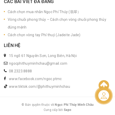
CÁC BÀI VIẾT ĐÃ ĐĂNG
Cách chọn mua nhẫn Ngọc Phỉ Thúy (翡翠）
Vòng chuỗi phong thủy – Cách chọn vòng chuỗi phong thủy
đúng mệnh
Cách chọn vòng tay Phỉ thuý (Jadeite Jade)
LIÊN HỆ
15 ngõ 61 Nguyễn Sơn, Long Biên, Hà Nội
ngocphithuyminhchau@gmail.com
08.2323.8888
www.facebook.com/ngoc.ptmc
www.tiktok.com/@phithuyminhchau
Liên hệ
© Bản quyền thuộc về
Ngọc Phỉ Thúy Minh Châu
Cung cấp bởi
|
Sapo