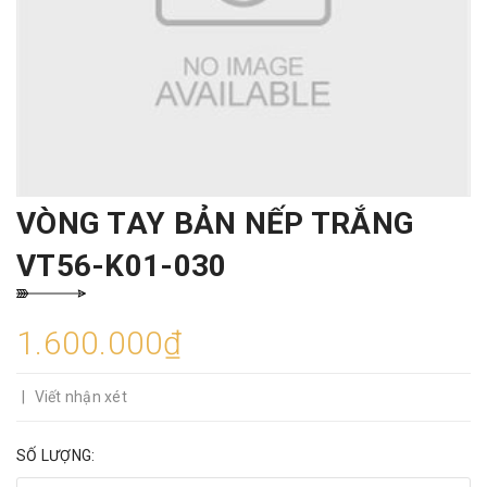
VÒNG TAY BẢN NẾP TRẮNG
VT56-K01-030
1.600.000₫
|
Viết nhận xét
SỐ LƯỢNG: