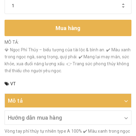
Mua hàng
MÔ TẢ:
💎 Ngọc Phỉ Thúy – biểu tượng của tài lộc & bình an. ✔️ Màu xanh
trong ngọc ngà, sang trọng, quý phái. ✔️ Mang lại may mắn, sức
khỏe, xua đuổi năng lượng xấu. 👉 Trang sức phong thủy không
thể thiếu cho người yêu ngọc.
VT
Mô tả
Hướng dẫn mua hàng
Vòng tay phỉ thúy tự nhiên type A 100% ✔️ Màu xanh trong ngọc