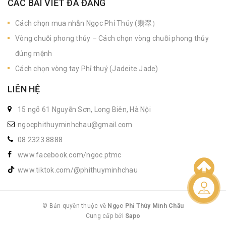
CÁC BÀI VIẾT ĐÃ ĐĂNG
Cách chọn mua nhẫn Ngọc Phỉ Thúy (翡翠）
Vòng chuỗi phong thủy – Cách chọn vòng chuỗi phong thủy
đúng mệnh
Cách chọn vòng tay Phỉ thuý (Jadeite Jade)
LIÊN HỆ
15 ngõ 61 Nguyễn Sơn, Long Biên, Hà Nội
ngocphithuyminhchau@gmail.com
08.2323.8888
www.facebook.com/ngoc.ptmc
www.tiktok.com/@phithuyminhchau
Liên hệ
© Bản quyền thuộc về
Ngọc Phỉ Thúy Minh Châu
Cung cấp bởi
|
Sapo