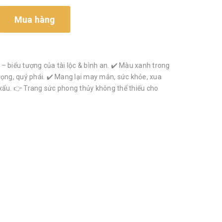
Mua hàng
– biểu tượng của tài lộc & bình an. ✔️ Màu xanh trong
rọng, quý phái. ✔️ Mang lại may mắn, sức khỏe, xua
xấu. 👉 Trang sức phong thủy không thể thiếu cho