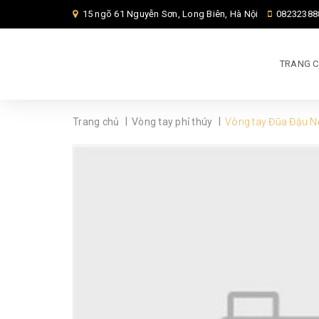
15 ngõ 61 Nguyễn Sơn, Long Biên, Hà Nội
08232388
TRANG 
|
|
Trang chủ
Vòng tay phỉ thúy
Vòng tay Đũa Đậu N