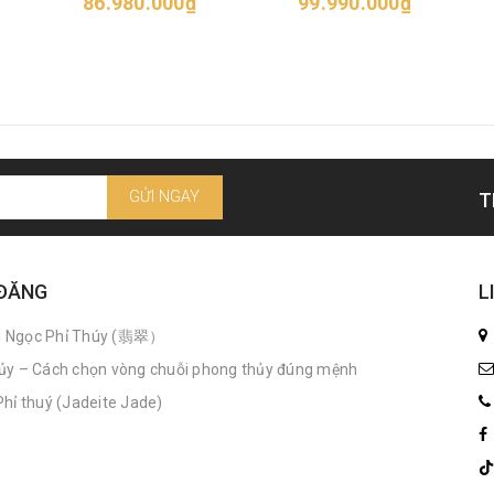
86.980.000₫
99.990.000₫
GỬI NGAY
T
 ĐĂNG
L
n Ngọc Phỉ Thúy (翡翠）
ủy – Cách chọn vòng chuỗi phong thủy đúng mệnh
hỉ thuý (Jadeite Jade)