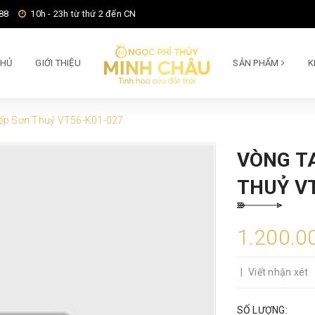
88
10h - 23h từ thứ 2 đến CN
CHỦ
GIỚI THIỆU
SẢN PHẨM
K
ếp Sơn Thuỷ VT56-K01-027
VÒNG T
THUỶ V
1.200.0
|
Viết nhận xét
SỐ LƯỢNG: