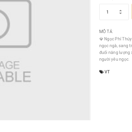
MÔ TẢ:
💎 Ngọc Phỉ Thúy 
ngọc ngà, sang t
đuổi năng lượng 
người yêu ngọc.
VT