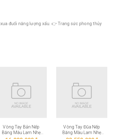
, xua đuổi năng lượng xấu. 👉 Trang sức phong thủy
Vòng Tay Bản Nếp
Vòng Tay Đũa Nếp
Vòng T
Băng Màu Lam Nhẹ
Băng Màu Lam Nhẹ
Băng M
VT-27-006
VT-27-005
VT-