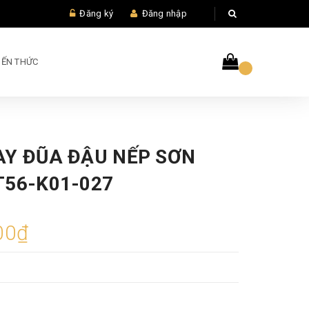
Đăng ký
Đăng nhập
IẾN THỨC
AY ĐŨA ĐẬU NẾP SƠN
T56-K01-027
00₫