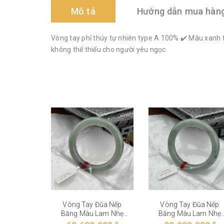
Mô tả
Hướng dẫn mua hàn
Vòng tay phỉ thúy tự nhiên type A 100% ✔️ Màu xanh 
không thể thiếu cho người yêu ngọc.
Vòng Tay Đũa Nếp
Vòng Tay Đũa Nếp
Băng Màu Lam Nhẹ
Băng Màu Lam Nhẹ
VT-28-004
VT-28-003