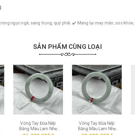
g
trong ngọc ngà, sang trọng, quý phái. ✔️ Mang lại may mắn, sức khỏe
SẢN PHẨM CÙNG LOẠI
Vòng Tay Đũa Nếp
Vòng Tay Đũa Nếp
Băng Màu Lam Nhẹ
Băng Màu Lam Nhẹ
VT-28-002
VT-28-001