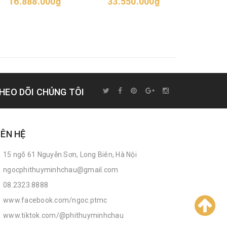
16.888.000₫
33.550.000₫
52.6
HEO DÕI CHÚNG TÔI
IÊN HỆ
15 ngõ 61 Nguyễn Sơn, Long Biên, Hà Nội
ngocphithuyminhchau@gmail.com
08.2323.8888
www.facebook.com/ngoc.ptmc
www.tiktok.com/@phithuyminhchau