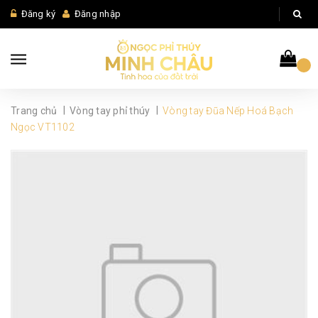
Đăng ký
Đăng nhập
|
|
Trang chủ
Vòng tay phỉ thúy
Vòng tay Đũa Nếp Hoá Bạch
Ngọc VT1102