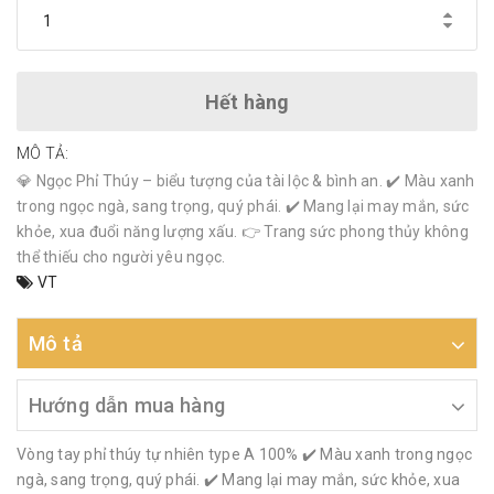
Hết hàng
MÔ TẢ:
💎 Ngọc Phỉ Thúy – biểu tượng của tài lộc & bình an. ✔️ Màu xanh
trong ngọc ngà, sang trọng, quý phái. ✔️ Mang lại may mắn, sức
khỏe, xua đuổi năng lượng xấu. 👉 Trang sức phong thủy không
thể thiếu cho người yêu ngọc.
VT
Mô tả
Hướng dẫn mua hàng
Vòng tay phỉ thúy tự nhiên type A 100% ✔️ Màu xanh trong ngọc
ngà, sang trọng, quý phái. ✔️ Mang lại may mắn, sức khỏe, xua