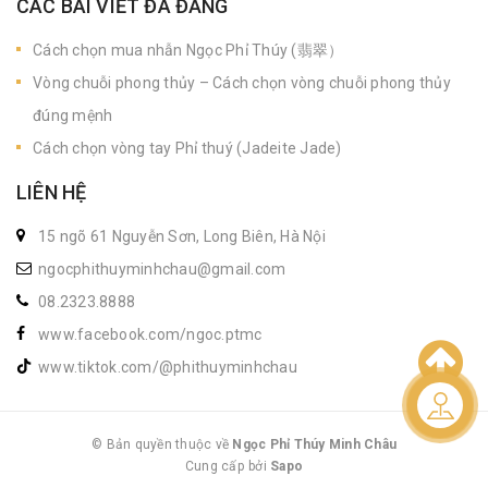
CÁC BÀI VIẾT ĐÃ ĐĂNG
Cách chọn mua nhẫn Ngọc Phỉ Thúy (翡翠）
Vòng chuỗi phong thủy – Cách chọn vòng chuỗi phong thủy
đúng mệnh
Cách chọn vòng tay Phỉ thuý (Jadeite Jade)
LIÊN HỆ
15 ngõ 61 Nguyễn Sơn, Long Biên, Hà Nội
ngocphithuyminhchau@gmail.com
08.2323.8888
www.facebook.com/ngoc.ptmc
www.tiktok.com/@phithuyminhchau
Liên hệ
© Bản quyền thuộc về
Ngọc Phỉ Thúy Minh Châu
Cung cấp bởi
|
Sapo