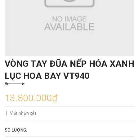
VÒNG TAY ĐŨA NẾP HÓA XANH
LỤC HOA BAY VT940
13.800.000₫
|
Viết nhận xét
SỐ LƯỢNG: