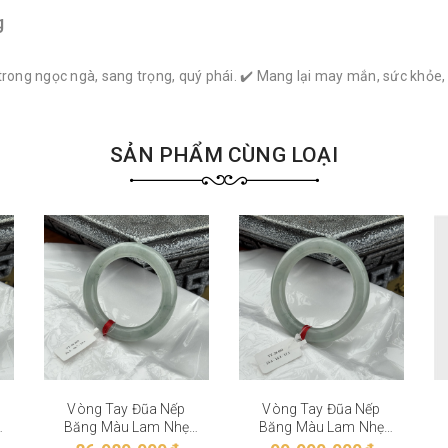
g
trong ngọc ngà, sang trọng, quý phái. ✔️ Mang lại may mắn, sức khỏe
SẢN PHẨM CÙNG LOẠI
Vòng Tay Đũa Nếp
Vòng Tay Đũa Nếp
Băng Màu Lam Nhẹ
Băng Màu Lam Nhẹ
VT-28-002
VT-28-001