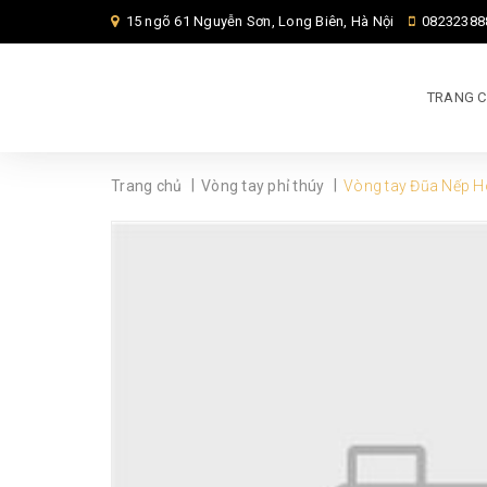
15 ngõ 61 Nguyễn Sơn, Long Biên, Hà Nội
08232388
TRANG 
|
|
Trang chủ
Vòng tay phỉ thúy
Vòng tay Đũa Nếp H