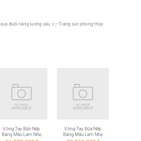
, xua đuổi năng lượng xấu. 👉 Trang sức phong thủy
Vòng Tay Bản Nếp
Vòng Tay Đũa Nếp
Vòng T
Băng Màu Lam Nhẹ
Băng Màu Lam Nhẹ
Băng M
VT-27-006
VT-27-005
VT-