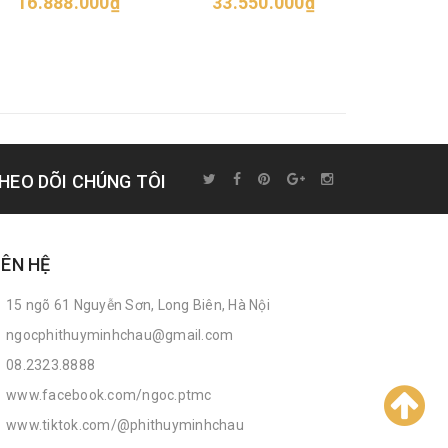
16.888.000₫
33.550.000₫
52.6
HEO DÕI CHÚNG TÔI
IÊN HỆ
15 ngõ 61 Nguyễn Sơn, Long Biên, Hà Nội
ngocphithuyminhchau@gmail.com
08.2323.8888
www.facebook.com/ngoc.ptmc
www.tiktok.com/@phithuyminhchau