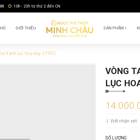
88
10h - 23h từ thứ 2 đến CN
CHỦ
GIỚI THIỆU
SẢN PHẨM
K
óa Xanh lục hoa bay VT953
VÒNG T
LỤC HO
14.000.
|
Viết nhận xét
SỐ LƯỢNG: