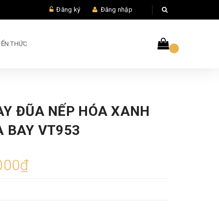
Đăng ký
Đăng nhập
IẾN THỨC
AY ĐŨA NẾP HÓA XANH
A BAY VT953
000₫