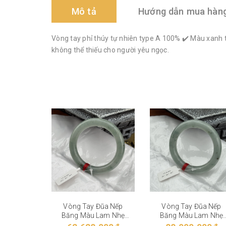
Mô tả
Hướng dẫn mua hàn
Vòng tay phỉ thúy tự nhiên type A 100% ✔️ Màu xanh 
không thể thiếu cho người yêu ngọc.
Vòng Tay Đũa Nếp
Vòng Tay Đũa Nếp
Băng Màu Lam Nhẹ
Băng Màu Lam Nhẹ
VT-28-004
VT-28-003