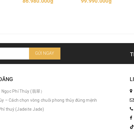
86.980.000₫
99.990.000₫
GỬI NGAY
T
 ĐĂNG
L
n Ngọc Phỉ Thúy (翡翠）
ủy – Cách chọn vòng chuỗi phong thủy đúng mệnh
hỉ thuý (Jadeite Jade)