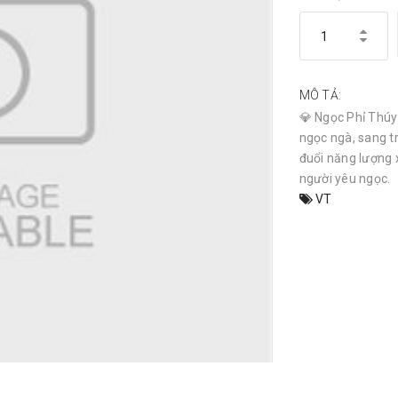
MÔ TẢ:
💎 Ngọc Phỉ Thúy 
ngọc ngà, sang t
đuổi năng lượng 
người yêu ngọc.
VT