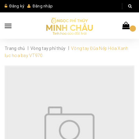
Đăng ký
Đăng nhập
|
|
Trang chủ
Vòng tay phỉ thúy
Vòng tay Đũa Nếp Hóa Xanh
lục hoa bay VT970