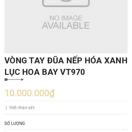
VÒNG TAY ĐŨA NẾP HÓA XANH
LỤC HOA BAY VT970
10.000.000₫
|
Viết nhận xét
SỐ LƯỢNG: