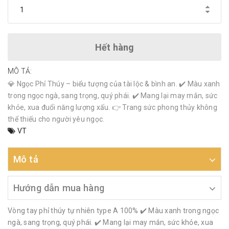
Hết hàng
MÔ TẢ:
💎 Ngọc Phỉ Thúy – biểu tượng của tài lộc & bình an. ✔️ Màu xanh
trong ngọc ngà, sang trọng, quý phái. ✔️ Mang lại may mắn, sức
khỏe, xua đuổi năng lượng xấu. 👉 Trang sức phong thủy không
thể thiếu cho người yêu ngọc.
VT
Mô tả
Hướng dẫn mua hàng
Vòng tay phỉ thúy tự nhiên type A 100% ✔️ Màu xanh trong ngọc
ngà, sang trọng, quý phái. ✔️ Mang lại may mắn, sức khỏe, xua