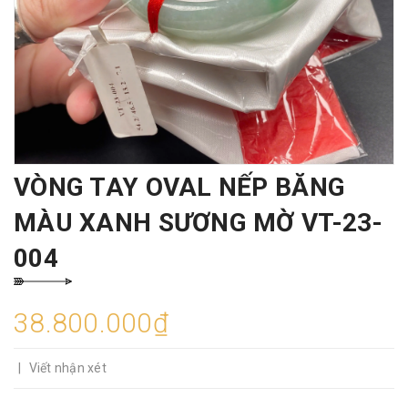
VÒNG TAY OVAL NẾP BĂNG
MÀU XANH SƯƠNG MỜ VT-23-
004
38.800.000₫
|
Viết nhận xét