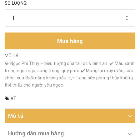
SỐ LƯỢNG:
Mua hàng
MÔ TẢ:
💎 Ngọc Phỉ Thúy – biểu tượng của tài lộc & bình an. ✔️ Màu xanh
trong ngọc ngà, sang trọng, quý phái. ✔️ Mang lại may mắn, sức
khỏe, xua đuổi năng lượng xấu. 👉 Trang sức phong thủy không
thể thiếu cho người yêu ngọc.
VT
Mô tả
Hướng dẫn mua hàng