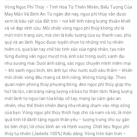
Vòng Ngọc Phỉ Thúy – Tinh Hoa Từ Thiên Nhiên, Biểu Tượng Của
May Mắn Và Bình An Từ ngàn đời nay, ngọc phỉ thúy vẫn được
xem là báu vật của đất trời – nơi kết tinh năng lượng thuần khiết
và vẻ đẹp vĩnh cửu. Mỗi chiếc vòng ngọc phỉ thúy không chỉ là
một món trang sức, mà còn là biểu tượng của sự thanh cao, phú
quý và an lành. Ngọc được tuyển chọn từ những mỏ tự nhiên
hiếm có, qua bàn tay chế tác tinh xảo của nghệ nhân, tạo nên
từng đường vân ngọc mượt mà, ánh sắc trong suốt, xanh dịu
như sương mai. Dưới ánh sáng, sắc ngọc chuyển mình mềm mại
– khi xanh ngọc bích, khi ánh lục như nước suối sâu thẳm – khiến
mỗi chiếc vòng đều mang cá tính riêng, không trùng lặp. Theo
quan niệm phong thủy phương Đông, đeo ngọc phỉ thúy giúp thu
hút tài lộc, cân bằng năng lượng và bảo hộ thân tâm. Năng lượng
mát lành từ ngọc lan tỏa khắp cổ tay, mang lại cảm giác an
nhiên, như thể thiên nhiên đang nhẹ nhàng chạm vào nhịp sống
của bạn. Vòng ngọc phỉ thúy thích hợp cho cả nam và nữ, là món
quà tinh tế dành tặng người thân yêu – tượng trưng cho sự gắn
bó bền chặt, lời chúc bình an và thịnh vượng. Chất liệu: Ngọc phỉ
thúy tự nhiên (Jadeite 100%) Kiểu dáng: Vòng tròn bản trơn –