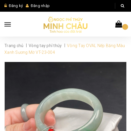
Đăng ký
Đăng nhập
|
|
Trang chủ
Vòng tay phỉ thúy
Vòng Tay OVAL Nếp Băng Màu
Xanh Sương Mờ VT-23-004