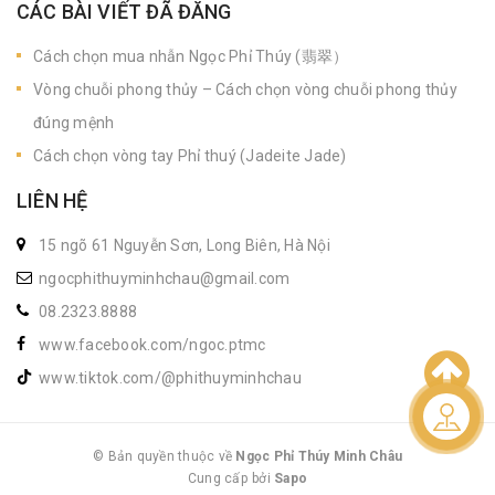
CÁC BÀI VIẾT ĐÃ ĐĂNG
Cách chọn mua nhẫn Ngọc Phỉ Thúy (翡翠）
Vòng chuỗi phong thủy – Cách chọn vòng chuỗi phong thủy
đúng mệnh
Cách chọn vòng tay Phỉ thuý (Jadeite Jade)
LIÊN HỆ
15 ngõ 61 Nguyễn Sơn, Long Biên, Hà Nội
ngocphithuyminhchau@gmail.com
08.2323.8888
www.facebook.com/ngoc.ptmc
www.tiktok.com/@phithuyminhchau
Liên hệ
© Bản quyền thuộc về
Ngọc Phỉ Thúy Minh Châu
Cung cấp bởi
|
Sapo