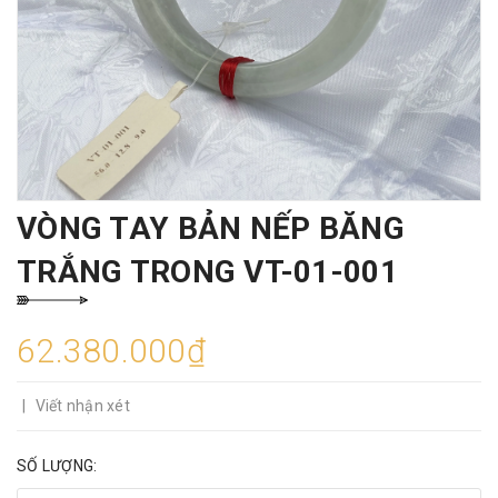
VÒNG TAY BẢN NẾP BĂNG
TRẮNG TRONG VT-01-001
62.380.000₫
|
Viết nhận xét
SỐ LƯỢNG: