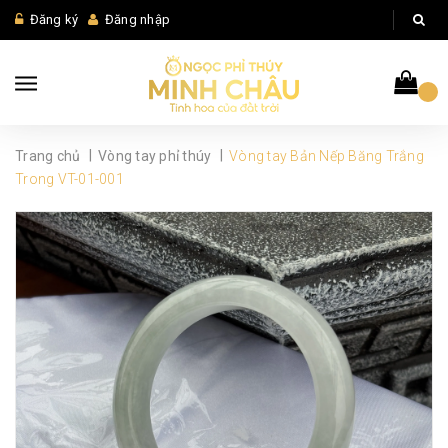
Đăng ký
Đăng nhập
|
|
Trang chủ
Vòng tay phỉ thúy
Vòng tay Bản Nếp Băng Trắng
Trong VT-01-001