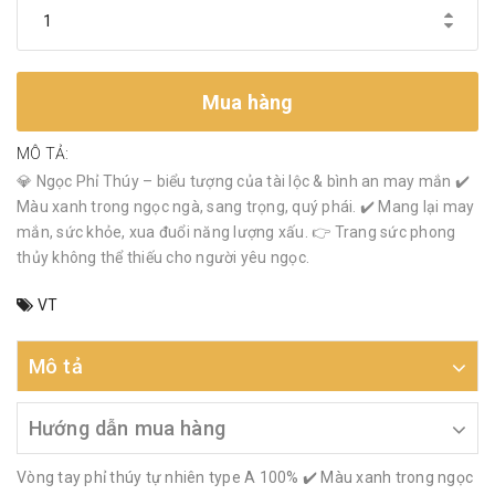
Mua hàng
MÔ TẢ:
💎 Ngọc Phỉ Thúy – biểu tượng của tài lộc & bình an may mắn ✔️
Màu xanh trong ngọc ngà, sang trọng, quý phái. ✔️ Mang lại may
mắn, sức khỏe, xua đuổi năng lượng xấu. 👉 Trang sức phong
thủy không thể thiếu cho người yêu ngọc.
VT
Mô tả
Hướng dẫn mua hàng
Vòng tay phỉ thúy tự nhiên type A 100% ✔️ Màu xanh trong ngọc