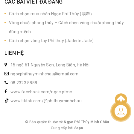
CÁC BÀI VIẾT ĐÃ ĐĂNG
Cách chọn mua nhẫn Ngọc Phỉ Thúy (翡翠）
Vòng chuỗi phong thủy – Cách chọn vòng chuỗi phong thủy
đúng mệnh
Cách chọn vòng tay Phỉ thuý (Jadeite Jade)
LIÊN HỆ
15 ngõ 61 Nguyễn Sơn, Long Biên, Hà Nội
ngocphithuyminhchau@gmail.com
08.2323.8888
www.facebook.com/ngoc.ptmc
www.tiktok.com/@phithuyminhchau
Liên hệ
© Bản quyền thuộc về
Ngọc Phỉ Thúy Minh Châu
Cung cấp bởi
|
Sapo