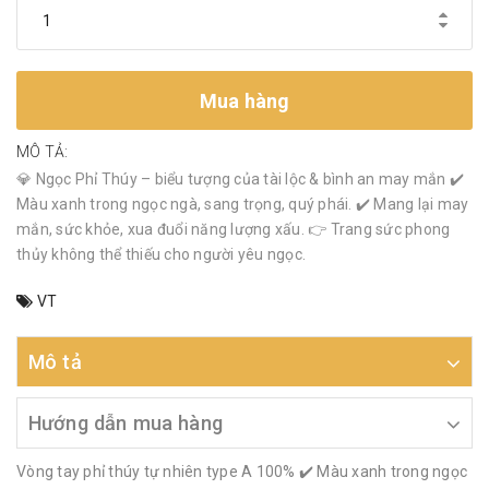
Mua hàng
MÔ TẢ:
💎 Ngọc Phỉ Thúy – biểu tượng của tài lộc & bình an may mắn ✔️
Màu xanh trong ngọc ngà, sang trọng, quý phái. ✔️ Mang lại may
mắn, sức khỏe, xua đuổi năng lượng xấu. 👉 Trang sức phong
thủy không thể thiếu cho người yêu ngọc.
VT
Mô tả
Hướng dẫn mua hàng
Vòng tay phỉ thúy tự nhiên type A 100% ✔️ Màu xanh trong ngọc