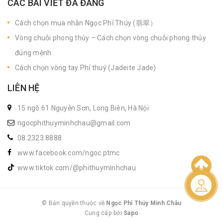
CÁC BÀI VIẾT ĐÃ ĐĂNG
Cách chọn mua nhẫn Ngọc Phỉ Thúy (翡翠）
Vòng chuỗi phong thủy – Cách chọn vòng chuỗi phong thủy
đúng mệnh
Cách chọn vòng tay Phỉ thuý (Jadeite Jade)
LIÊN HỆ
15 ngõ 61 Nguyễn Sơn, Long Biên, Hà Nội
ngocphithuyminhchau@gmail.com
08.2323.8888
www.facebook.com/ngoc.ptmc
www.tiktok.com/@phithuyminhchau
Liên hệ
© Bản quyền thuộc về
Ngọc Phỉ Thúy Minh Châu
Cung cấp bởi
|
Sapo